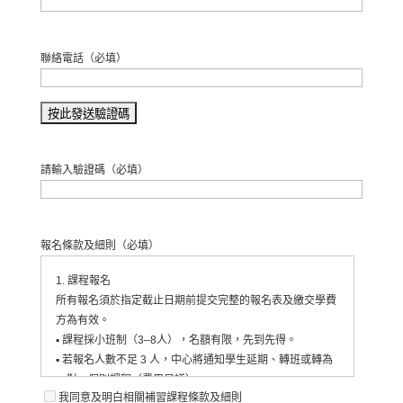
聯絡電話
（必填）
請輸入驗證碼
（必填）
報名條款及細則
（必填）
1. 課程報名
所有報名須於指定截止日期前提交完整的報名表及繳交學費
方為有效。
▪︎ 課程採小班制（3–8人），名額有限，先到先得。
▪︎ 若報名人數不足 3 人，中心將通知學生延期、轉班或轉為
一對一個別課程（費用另議）。
我同意及明白相關補習課程條款及細則