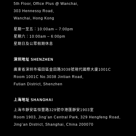
利，請以書面形式（包括電郵）向 ASTON 提出申請，聯絡
5th Floor, Office Plus @ Wanchai,
5. 退款及轉班安排
方式如下：
▪︎ 成功開班後，除特殊情況（如導師臨時停課）外，已繳學
303 Hennessy Road,
電郵：
info@aston.edu.hk
費恕不退款。
Wanchai, Hong Kong
▪︎ 因個人原因未能上課者，亦不可要求退款或轉讓學位。
星期一至五：10:00am – 7:00pm
本人已閱讀、明白並同意以上全部內容，並確認所提供的個
星期六：10:00am – 6:00pm
人資料真實、準確及完整。
6. 上課平台與技術要求
星期日及公眾假期休息
▪︎ 所有課堂將以線上形式進行，學生須自備穩定網絡及可用
裝置（電腦或平板）。
▪︎ 中心將於課程開始前提供登入方式及課堂連結。
深圳地址 SHENZHEN
廣東省深圳市福田區金田路3038號現代國際大廈1001C
7. 中心保留權利
Room 1001C No.3038 Jintian Road,
本中心保留修改課程內容、導師安排及條款細則之權利，恕
Futian District, Shenzhen
不另行通知。
上海地址 SHANGHAI
若有爭議，中心保留最終決定權。
上海市靜安區恒豐路329號中港匯靜安1903室
Room 1903, Jing’an Central Park, 329 Hengfeng Road,
Jing’an District, Shanghai, China 200070