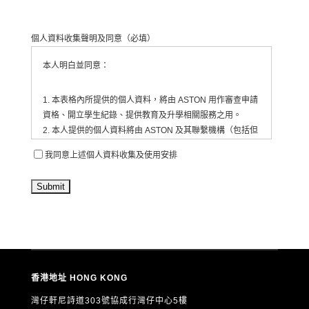
2. 課程收費
▪︎ 小班課程：HK$480／小時，每科共 10 小時（共
個人資料收集聲明及同意
（必填）
HK$4,800）。
▪︎ 一對一課程：收費將根據導師及學生安排另行報價。
本人明白並同意：
所有學費須於確認報名後 3 個工作天內全額支付，否則名額
不予保留。
1. 本表格內所提供的個人資料，將由 ASTON 用作審查申請
資格、開立學生紀錄、提供教育及升學相關服務之用。
3. 課程時間及上課安排
2. 本人提供的個人資料將由 ASTON 及其聯繫機構（包括但
▪︎ 課程將於 2026 年 3 月底至復活節假期期間開班。
不限於合作教育機構、活動承辦單位等）收集、處理及使
我同意上述個人資料收集及使用安排
▪︎ 一經確認開課，課堂時間及安排將以正式通知為準。
用。
▪︎ 若因導師或不可抗力因素需更改上課時間，中心將盡早通
3. ASTON 會將有關資料存放於為每位學生/申請人開設的紀
知並作相應安排。
錄內，並由相關職員依法處理。
4. 本人同意 ASTON 定期透過電郵、電話、短訊或其他方
式，向本人發送有關教育、升學、展覽、活動、課程及服務
4. 缺席及補課政策
的最新資訊（直接促銷用途）。
▪︎ 學生如需請假，須至少提前 24 小時通知中心。
5. 本人可隨時以書面通知 ASTON 撤回上述第4項的直接促
▪︎ 小班課程恕不設個別補課或退款。
銷同意，而不影響其他用途的合法處理。
▪︎ 一對一課程可在導師同意下重新安排，惟須視乎導師時間
香港地址 HONG KONG
6. 根據《個人資料（私隱）條例》（香港法例第486章），
而定。
本人有權要求查閱及更正本人的個人資料。如欲行使上述權
灣仔軒尼詩道303號協成行灣仔中心5樓