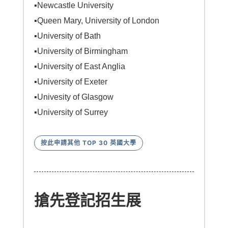
▪︎
Newcastle University
▪︎
Queen Mary, University of London
▪︎
University of Bath
▪︎
University of Birmingham
▪︎
University of East Anglia
▪︎
University of Exeter
▪︎
Univesity of Glasgow
▪︎
University of Surrey
按此申請其他 TOP 30 英國大學
搶先登記招生展