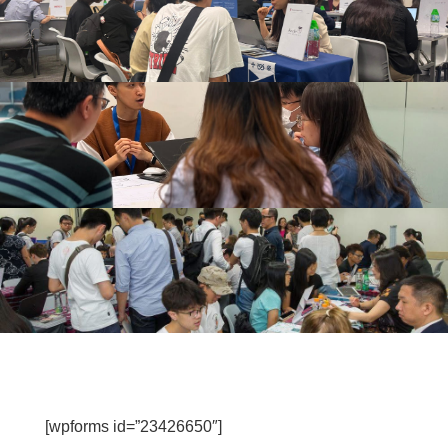
[wpforms id=”23426650″]