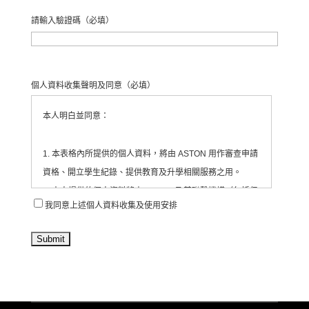
請輸入驗證碼
（必填）
個人資料收集聲明及同意
（必填）
本人明白並同意：
1. 本表格內所提供的個人資料，將由 ASTON 用作審查申請
資格、開立學生紀錄、提供教育及升學相關服務之用。
2. 本人提供的個人資料將由 ASTON 及其聯繫機構（包括但
我同意上述個人資料收集及使用安排
不限於合作教育機構、活動承辦單位等）收集、處理及使
用。
3. ASTON 會將有關資料存放於為每位學生/申請人開設的紀
錄內，並由相關職員依法處理。
4. 本人同意 ASTON 定期透過電郵、電話、短訊或其他方
式，向本人發送有關教育、升學、展覽、活動、課程及服務