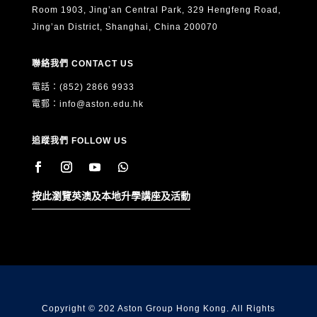
Room 1903, Jing’an Central Park, 329 Hengfeng Road,
Jing’an District, Shanghai, China 200070
聯絡我們 CONTACT US
電話：(852) 2866 9933
電郵：
info@aston.edu.hk
追蹤我們 FOLLOW US
按此瀏覽英澳及本地升學講座及活動
Copyright © 202 Aston Group Hong Kong. All Rights