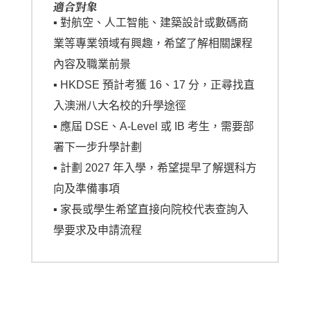
適合對象
▪️
對航空、人工智能、建築設計或數碼商
業等專業領域有興趣，希望了解相關課程
內容及職業前景
▪️
HKDSE 預計考獲 16、17 分，正尋找直
入澳洲八大名校的升學途徑
▪️ 應屆 DSE、A-Level 或 IB 考生，需要部
署下一步升學計劃
▪️ 計劃 2027 年入學，希望提早了解選科方
向及準備事項
▪️ 家長或學生希望直接向院校代表查詢入
學要求及申請流程