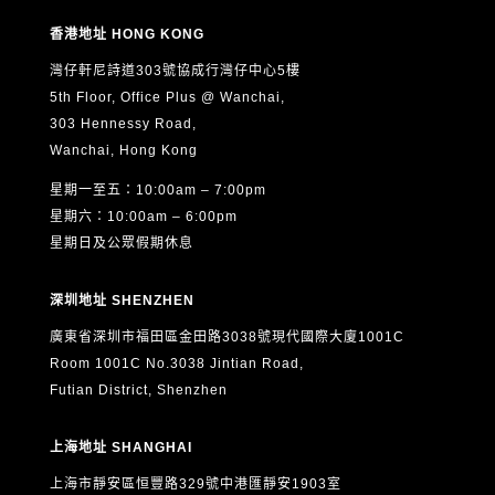
的最新資訊（直接促銷用途）。
香港地址 HONG KONG
5. 本人可隨時以書面通知 ASTON 撤回上述第4項的直接促
灣仔軒尼詩道303號協成行灣仔中心5樓
銷同意，而不影響其他用途的合法處理。
5th Floor, Office Plus @ Wanchai,
6. 根據《個人資料（私隱）條例》（香港法例第486章），
303 Hennessy Road,
本人有權要求查閱及更正本人的個人資料。如欲行使上述權
Wanchai, Hong Kong
利，請以書面形式（包括電郵）向 ASTON 提出申請，聯絡
星期一至五：10:00am – 7:00pm
方式如下：
星期六：10:00am – 6:00pm
電郵：
info@aston.edu.hk
星期日及公眾假期休息
本人已閱讀、明白並同意以上全部內容，並確認所提供的個
深圳地址 SHENZHEN
人資料真實、準確及完整。
廣東省深圳市福田區金田路3038號現代國際大廈1001C
Room 1001C No.3038 Jintian Road,
Futian District, Shenzhen
上海地址 SHANGHAI
上海市靜安區恒豐路329號中港匯靜安1903室