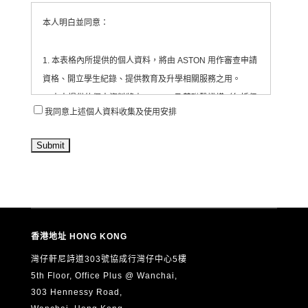
本人明白並同意：
1. 本表格內所提供的個人資料，將由 ASTON 用作審查申請
資格、開立學生紀錄、提供教育及升學相關服務之用。
2. 本人提供的個人資料將由 ASTON 及其聯繫機構（包括但
我同意上述個人資料收集及使用安排
不限於合作教育機構、活動承辦單位等）收集、處理及使
用。
3. ASTON 會將有關資料存放於為每位學生/申請人開設的紀
錄內，並由相關職員依法處理。
4. 本人同意 ASTON 定期透過電郵、電話、短訊或其他方
式，向本人發送有關教育、升學、展覽、活動、課程及服務
的最新資訊（直接促銷用途）。
香港地址 HONG KONG
5. 本人可隨時以書面通知 ASTON 撤回上述第4項的直接促
灣仔軒尼詩道303號協成行灣仔中心5樓
銷同意，而不影響其他用途的合法處理。
5th Floor, Office Plus @ Wanchai,
6. 根據《個人資料（私隱）條例》（香港法例第486章），
303 Hennessy Road,
本人有權要求查閱及更正本人的個人資料。如欲行使上述權