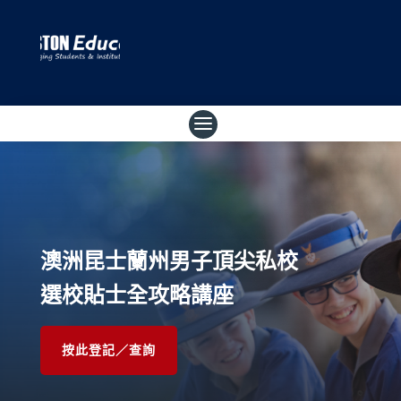
澳洲
昆士蘭州
男子頂尖私校
選校貼士全攻略講座
按此登記／查詢