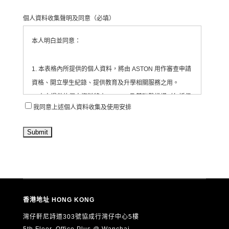
個人資料收集聲明及同意
（必填）
本人明白並同意：
1. 本表格內所提供的個人資料，將由 ASTON 用作審查申請
資格、開立學生紀錄、提供教育及升學相關服務之用。
2. 本人提供的個人資料將由 ASTON 及其聯繫機構（包括但
我同意上述個人資料收集及使用安排
不限於合作教育機構、活動承辦單位等）收集、處理及使
用。
3. ASTON 會將有關資料存放於為每位學生/申請人開設的紀
錄內，並由相關職員依法處理。
4. 本人同意 ASTON 定期透過電郵、電話、短訊或其他方
式，向本人發送有關教育、升學、展覽、活動、課程及服務
的最新資訊（直接促銷用途）。
香港地址 HONG KONG
5. 本人可隨時以書面通知 ASTON 撤回上述第4項的直接促
灣仔軒尼詩道303號協成行灣仔中心5樓
銷同意，而不影響其他用途的合法處理。
5th Floor, Office Plus @ Wanchai,