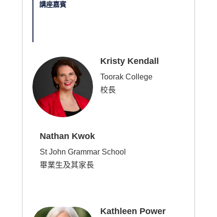
講座嘉賓
Kristy Kendall
Toorak College
校長
Nathan Kwok
St John Grammar School
畢業生及其家長
Kathleen Power