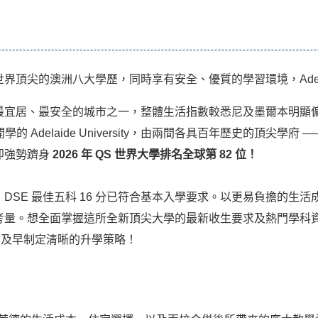
尖的澳洲八大學歷，同時享有安全、優質的學習環境，Adelaide U
為澳洲最宜居、最安全的城市之一，整體生活指數較悉尼及墨爾本明
aide University，由兩間各具百年歷史的頂尖學府 —— University
開學即強勢躋身
2026 年 QS 世界大學排名全球第 82 位！
DSE 最佳五科 16 分已符合基本入學要求。以更易負擔的生
全面掌握這所全新頂尖大學的最新收生要求及熱門學科資訊？Aston E
，助你及早制定清晰的升學策略！