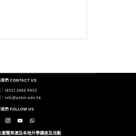
用途）。
電郵）向 ASTON 提出申請，聯絡方式如下：
我們 CONTACT US
：(852) 2866 9933
郵：
info@aston.edu.hk
我們 FOLLOW US
此瀏覽英澳及本地升學講座及活動