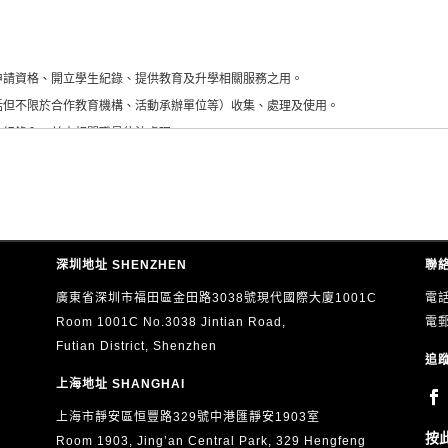
審查申請資格、開立學生紀錄、提供教育及升學相關服務之用。
（包括但不限於合作教育機構、活動承辦單位等）收集、處理及使用。
開設的紀錄內，並由相關職員依法處理。
或其他方式，向本人發送有關教育、升學、展覽、活動、課程及服務的最新資訊（直接促銷
的直接促銷同意，而不影響其他用途的合法處理。
章），本人有權要求查閱及更正本人的個人資料。如欲行使上述權利，請以書面形式（包括
深圳地址 SHENZHEN
聯絡
的個人資料真實、準確及完整。
廣東省深圳市福田區金田路3038號現代國際大廈1001C
電話
Room 1001C No.3038 Jintian Road,
電
Futian District, Shenzhen
追蹤
上海地址 SHANGHAI
上海市靜安區恒豐路329號中港匯靜安1903室
按
Room 1903, Jing’an Central Park, 329 Hengfeng