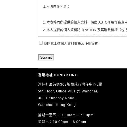
本人明白並同意：
1. 本表格內所提供的個人資料，將由 ASTON 用作
2. 本人提供的個人資料將由 ASTON 及其聯繫機構
3. ASTON 會將有關資料存放於為每位學生/申請人
我同意上述個人資料收集及使用安排
4. 本人同意 ASTON 定期透過電郵、電話、短訊
5. 本人可隨時以書面通知 ASTON 撤回上述第4項
6. 根據《個人資料（私隱）條例》（香港法例第486
電郵：
info@aston.edu.hk
香港地址 HONG KONG
本人已閱讀、明白並同意以上全部內容，並確認所提供
灣仔軒尼詩道303號協成行灣仔中心5樓
5th Floor, Office Plus @ Wanchai,
303 Hennessy Road,
Wanchai, Hong Kong
星期一至五：10:00am – 7:00pm
星期六：10:00am – 6:00pm