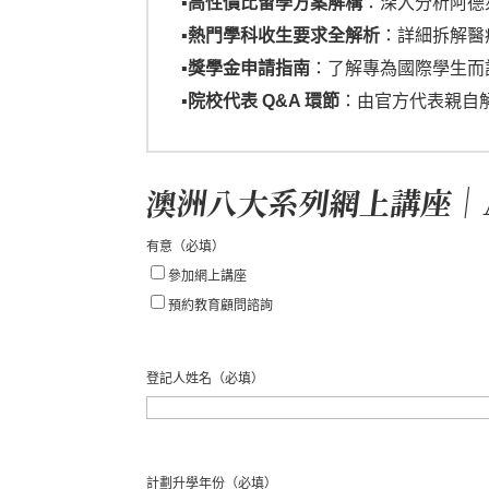
▪️高性價比留學方案解構
：深入分析阿德
▪️
熱門學科收生要求全解析
：詳細拆解醫療
▪️
獎學金申請指南
：了解專為國際學生而
▪️
院校代表 Q&A 環節
：由官方代表親自
澳洲八大系列網上講座｜Adela
有意
（必填）
參加網上講座
預約教育顧問諮詢
登記人姓名
（必填）
名
計劃升學年份
（必填）