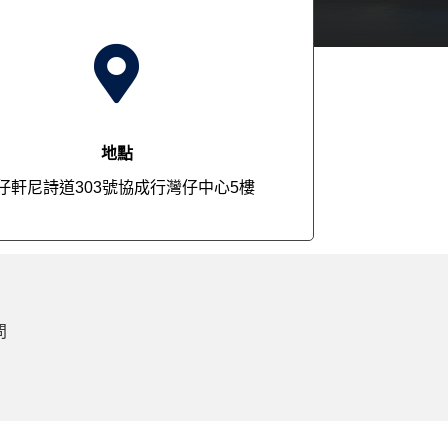

地點
仔軒尼詩道303號協成行灣仔中心5樓
問