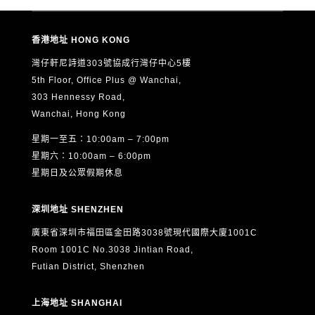
式，向本人發送有關教育、升學、展覽、活動、課程及服務
的最新資訊（直接促銷用途）。
香港地址 HONG KONG
5. 本人可隨時以書面通知 ASTON 撤回上述第4項的直接促
灣仔軒尼詩道303號協成行灣仔中心5樓
銷同意，而不影響其他用途的合法處理。
5th Floor, Office Plus @ Wanchai,
6. 根據《個人資料（私隱）條例》（香港法例第486章），
303 Hennessy Road,
本人有權要求查閱及更正本人的個人資料。如欲行使上述權
Wanchai, Hong Kong
利，請以書面形式（包括電郵）向 ASTON 提出申請，聯絡
星期一至五：10:00am – 7:00pm
方式如下：
星期六：10:00am – 6:00pm
電郵：
info@aston.edu.hk
星期日及公眾假期休息
本人已閱讀、明白並同意以上全部內容，並確認所提供的個
深圳地址 SHENZHEN
人資料真實、準確及完整。
廣東省深圳市福田區金田路3038號現代國際大廈1001C
Room 1001C No.3038 Jintian Road,
Futian District, Shenzhen
上海地址 SHANGHAI