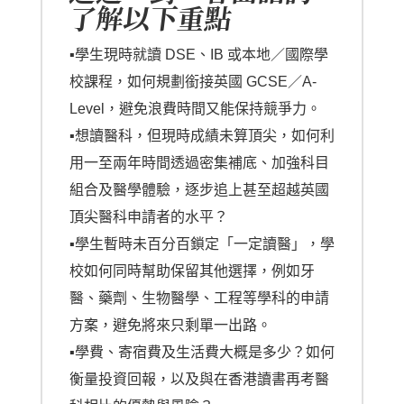
了解以下重點
▪︎學生現時就讀 DSE、IB 或本地／國際學
校課程，如何規劃銜接英國 GCSE／A-
Level，避免浪費時間又能保持競爭力。
▪︎想讀醫科，但現時成績未算頂尖，如何利
用一至兩年時間透過密集補底、加強科目
組合及醫學體驗，逐步追上甚至超越英國
頂尖醫科申請者的水平？
▪︎學生暫時未百分百鎖定「一定讀醫」，學
校如何同時幫助保留其他選擇，例如牙
醫、藥劑、生物醫學、工程等學科的申請
方案，避免將來只剩單一出路。
▪︎學費、寄宿費及生活費大概是多少？如何
衡量投資回報，以及與在香港讀書再考醫