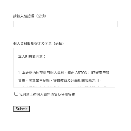
請輸入驗證碼
（必填）
個人資料收集聲明及同意
（必填）
本人明白並同意：
1. 本表格內所提供的個人資料，將由 ASTON 用作審查申請
資格、開立學生紀錄、提供教育及升學相關服務之用。
2. 本人提供的個人資料將由 ASTON 及其聯繫機構（包括但
我同意上述個人資料收集及使用安排
不限於合作教育機構、活動承辦單位等）收集、處理及使
用。
3. ASTON 會將有關資料存放於為每位學生/申請人開設的紀
錄內，並由相關職員依法處理。
4. 本人同意 ASTON 定期透過電郵、電話、短訊或其他方