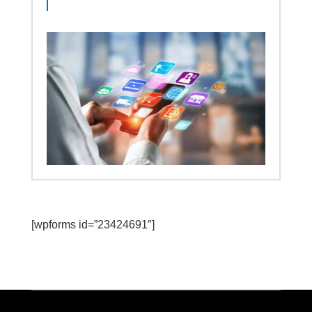
[wpforms id=”23424691″]