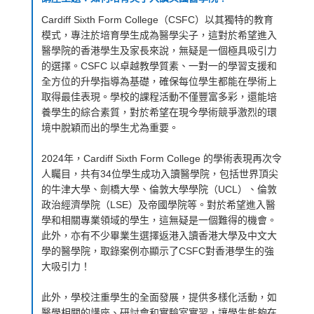
Cardiff Sixth Form College（CSFC）以其獨特的教育
模式，專注於培育學生成為醫學尖子，這對於希望進入
醫學院的香港學生及家長來說，無疑是一個極具吸引力
的選擇。CSFC 以卓越教學質素、一對一的學習支援和
全方位的升學指導為基礎，確保每位學生都能在學術上
取得最佳表現。學校的課程活動不僅豐富多彩，還能培
養學生的綜合素質，對於希望在現今學術競爭激烈的環
境中脫穎而出的學生尤為重要。
2024年，Cardiff Sixth Form College 的學術表現再次令
人矚目，共有34位學生成功入讀醫學院，包括世界頂尖
的牛津大學、劍橋大學、倫敦大學學院（UCL）、倫敦
政治經濟學院（LSE）及帝國學院等。對於希望進入醫
學和相關專業領域的學生，這無疑是一個難得的機會。
此外，亦有不少畢業生選擇返港入讀香港大學及中文大
學的醫學院，取錄案例亦顯示了CSFC對香港學生的強
大吸引力！
此外，學校注重學生的全面發展，提供多樣化活動，如
醫學相關的講座、研討會和實驗室實習，讓學生能夠在