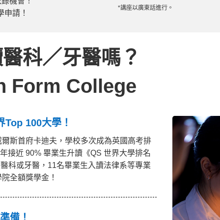
取錄機會！
*講座以廣東話進行。
入學申請！
讀醫科／牙醫嗎？
h Form College
op 100大學！
 校園位於英國威爾斯首府卡迪夫，學校多次成為英國高考排
年接近 90% 畢業生升讀《QS 世界大學排名
讀醫科或牙醫，11名畢業生入讀法律系等專業
學院全額獎學金！
佳準備！