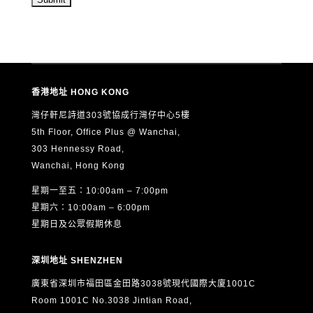
的最新資訊（直接促銷用途）。
5. 本人可隨時以書面通知 ASTON 撤回上述第4項的直接促
銷同意，而不影響其他用途的合法處理。
6. 根據《個人資料（私隱）條例》（香港法例第486章），
本人有權要求查閱及更正本人的個人資料。如欲行使上述權
香港地址 HONG KONG
利，請以書面形式（包括電郵）向 ASTON 提出申請，聯絡
方式如下：
灣仔軒尼詩道303號協成行灣仔中心5樓
電郵：
info@aston.edu.hk
5th Floor, Office Plus @ Wanchai,
303 Hennessy Road,
本人已閱讀、明白並同意以上全部內容，並確認所提供的個
Wanchai, Hong Kong
人資料真實、準確及完整。
星期一至五：10:00am – 7:00pm
星期六：10:00am – 6:00pm
星期日及公眾假期休息
深圳地址 SHENZHEN
廣東省深圳市福田區金田路3038號現代國際大廈1001C
Room 1001C No.3038 Jintian Road,