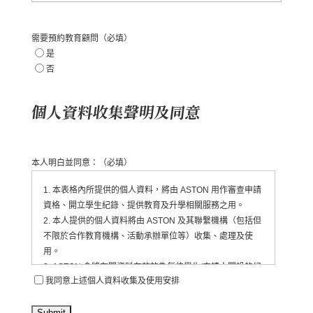
需要預約教育顧問
（必填）
是
否
個人資料收集聲明及同意
本人明白並同意：
（必填）
1. 本表格內所提供的個人資料，將由 ASTON 用作審查申請
資格、開立學生紀錄、提供教育及升學相關服務之用。
2. 本人提供的個人資料將由 ASTON 及其聯繫機構（包括但
不限於合作教育機構、活動承辦單位等）收集、處理及使
用。
3. ASTON 會將有關資料存放於為每位學生/申請人開設的紀
我同意上述個人資料收集及使用安排
錄內，並由相關職員依法處理。
4. 本人同意 ASTON 定期透過電郵、電話、短訊或其他方
式，向本人發送有關教育、升學、展覽、活動、課程及服務