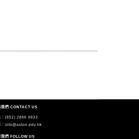
我們 CONTACT US
：(852) 2866 9933
郵：
info@aston.edu.hk
我們 FOLLOW US