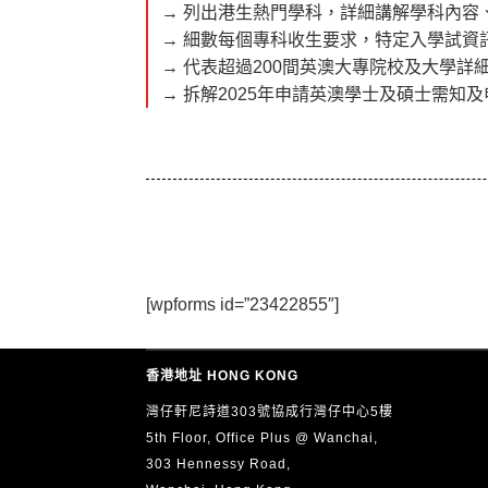
→ 列出港生熱門學科，詳細講解學科內容
→ 細數每個專科收生要求，特定入學試資
→ 代表超過200間英澳大專院校及大學
→ 拆解2025年申請英澳學士及碩士需知及
[wpforms id=”23422855″]
香港地址 HONG KONG
灣仔軒尼詩道303號協成行灣仔中心5樓
5th Floor, Office Plus @ Wanchai,
303 Hennessy Road,