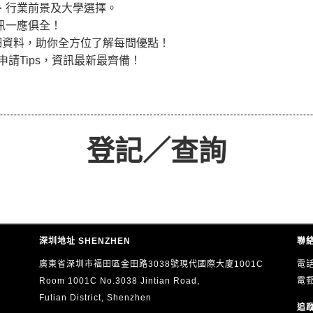
、行業前景及大學選擇。
訊一應俱全！
詳細資料，助你全方位了解每間優點！
申請Tips，資訊最新最齊備！
登記／查詢
深圳地址 SHENZHEN
聯絡
廣東省深圳市福田區金田路3038號現代國際大廈1001C
電話
Room 1001C No.3038 Jintian Road,
電
Futian District, Shenzhen
追蹤