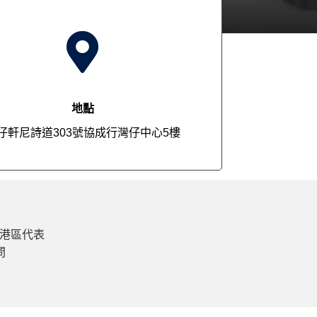

地點
仔軒尼詩道303號協成行灣仔中心5樓
香港區代表
問