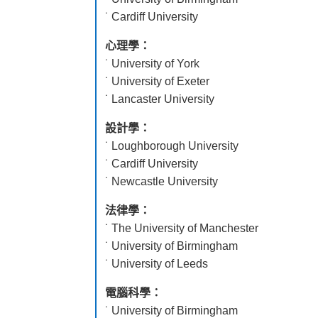
˙ Cardiff University
心理學：
˙ University of York
˙ University of Exeter
˙ Lancaster University
設計學：
˙ Loughborough University
˙ Cardiff University
˙ Newcastle University
法律學：
˙ The University of Manchester
˙ University of Birmingham
˙ University of Leeds
電腦科學：
˙ University of Birmingham