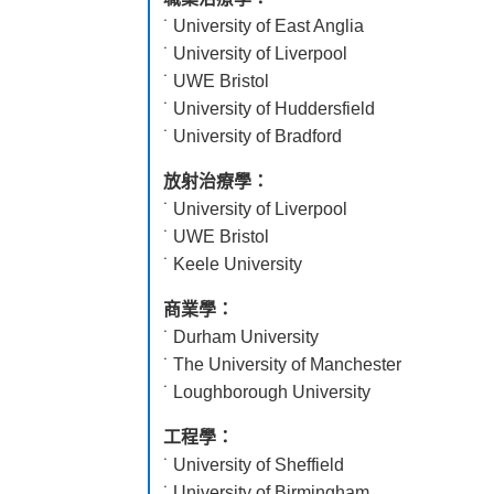
˙ University of East Anglia
˙ University of Liverpool
˙ UWE Bristol
˙ University of Huddersfield
˙ University of Bradford
放射治療學：
˙ University of Liverpool
˙ UWE Bristol
˙ Keele University
商業學：
˙ Durham University
˙ The University of Manchester
˙ Loughborough University
工程學：
˙ University of Sheffield
˙ University of Birmingham