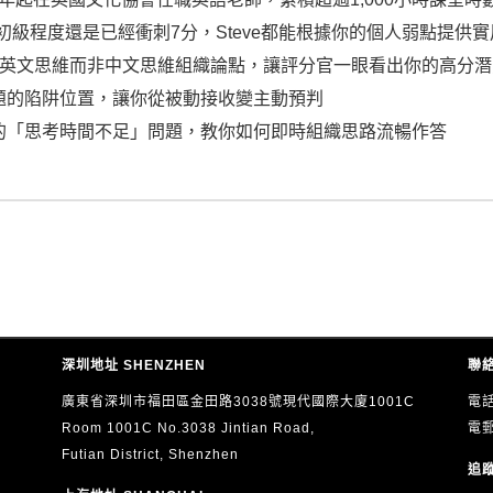
是初級程度還是已經衝刺7分，Steve都能根據你的個人弱點提供
如何用英文思維而非中文思維組織論點，讓評分官一眼看出你的高分
題的陷阱位置，讓你從被動接收變主動預判
的「思考時間不足」問題，教你如何即時組織思路流暢作答
深圳地址 SHENZHEN
聯絡
廣東省深圳市福田區金田路3038號現代國際大廈1001C
電話
Room 1001C No.3038 Jintian Road,
電
Futian District, Shenzhen
追蹤