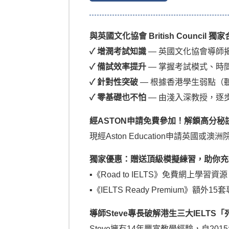
與英國文化協會 British Council 獨
✓ 增潤考試知識
— 英國文化協會導師揭
✓ 備試效率提升
— 掌握考試模式、時
✓ 針對性突破
— 根據香港學生弱點（
✓ 零基礎也不怕
— 由淺入深教授，逐
經ASTON申請免費參加！解鎖高分秘
現經Aston Education申請英
獨家優惠：贈送頂級模擬練習，助你充
▪︎《Road to IELTS》免費
▪︎《IELTS Ready Premiu
導師Steve專長破解港生三大IELTS
Steve擁有14年豐富教學經驗，自2