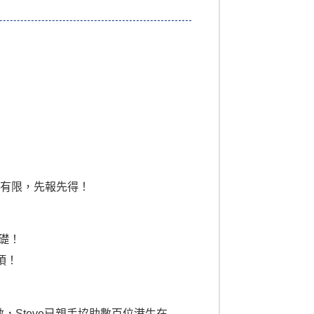
名額有限，先報先得！
基礎！
弱項！
數，Steve已親手協助數百位港生在