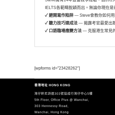
IELTS各範疇脫穎而出。無論你現在
✓ 避開寫作陷阱
— Steve會教你
✓
聽力技巧速成法
— 揭露考官最愛出
✓ 口語臨場應變方法
— 克服港生常見
[wpforms id=”23428262″]
香港地址 HONG KONG
灣仔軒尼詩道303號協成行灣仔中心5樓
5th Floor, Office Plus @ Wanchai,
303 Hennessy Road,
Wanchai, Hong Kong