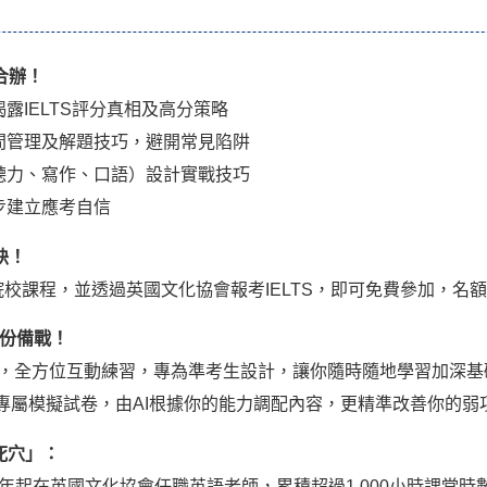
家合辦！
露IELTS評分真相及高分策略
間管理及解題技巧，避開常見陷阱
聽力、寫作、口語）設計實戰技巧
步建立應考自信
訣！
國或澳洲院校課程，並透過英國文化協會報考IELTS，即可免費參加，
份備戰！
網上學習資源，全方位互動練習，專為準考生設計，讓你隨時隨地學習加深
m》額外15套專屬模擬試卷，由AI根據你的能力調配內容，更精準改善你的
「死穴」：
015年起在英國文化協會任職英語老師，累積超過1,000小時課堂時