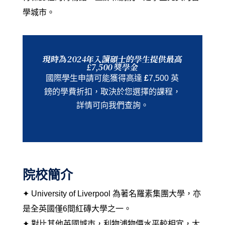
學城市。
現時為2024年入讀碩士的學生提供最高
£7,500 獎學金
國際學生申請
可能獲得高達
£
7,500 英
鎊的學費折扣，取決於您選擇的課程，
詳情可向我們查詢。
院校簡介
✦ University of Liverpool 為著名羅素集團大學，亦
是全英國僅6間紅磚大學之一。
✦ 對比其他英國城市，利物浦物價水平較相宜，大