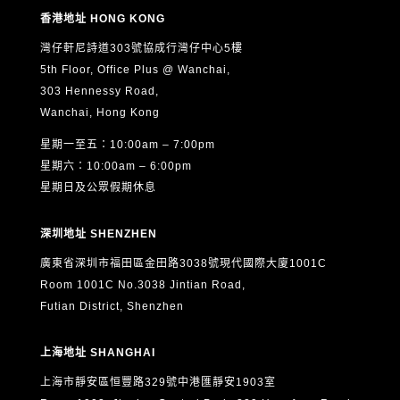
的最新資訊（直接促銷用途）。
香港地址 HONG KONG
5. 本人可隨時以書面通知 ASTON 撤回上述第4項的直接促
灣仔軒尼詩道303號協成行灣仔中心5樓
銷同意，而不影響其他用途的合法處理。
5th Floor, Office Plus @ Wanchai,
6. 根據《個人資料（私隱）條例》（香港法例第486章），
303 Hennessy Road,
本人有權要求查閱及更正本人的個人資料。如欲行使上述權
Wanchai, Hong Kong
利，請以書面形式（包括電郵）向 ASTON 提出申請，聯絡
星期一至五：10:00am – 7:00pm
方式如下：
星期六：10:00am – 6:00pm
電郵：
info@aston.edu.hk
星期日及公眾假期休息
本人已閱讀、明白並同意以上全部內容，並確認所提供的個
深圳地址 SHENZHEN
人資料真實、準確及完整。
廣東省深圳市福田區金田路3038號現代國際大廈1001C
Room 1001C No.3038 Jintian Road,
Futian District, Shenzhen
上海地址 SHANGHAI
上海市靜安區恒豐路329號中港匯靜安1903室