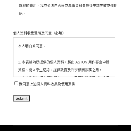
課程的費用。我亦並明白虛報或漏報資料會導致申請失敗或遭拒
期進行。
絕。
5. Aston Institute 保留權利更改課程之上課時間、地點及授
課老師。如有任何爭議，Aston Institute 保留最終決定權。
個人資料收集聲明及同意
（必填）
本人明白並同意：
1. 本表格內所提供的個人資料，將由 ASTON 用作審查申請
資格、開立學生紀錄、提供教育及升學相關服務之用。
2. 本人提供的個人資料將由 ASTON 及其聯繫機構（包括但
我同意上述個人資料收集及使用安排
不限於合作教育機構、活動承辦單位等）收集、處理及使
用。
3. ASTON 會將有關資料存放於為每位學生/申請人開設的紀
錄內，並由相關職員依法處理。
4. 本人同意 ASTON 定期透過電郵、電話、短訊或其他方
式，向本人發送有關教育、升學、展覽、活動、課程及服務