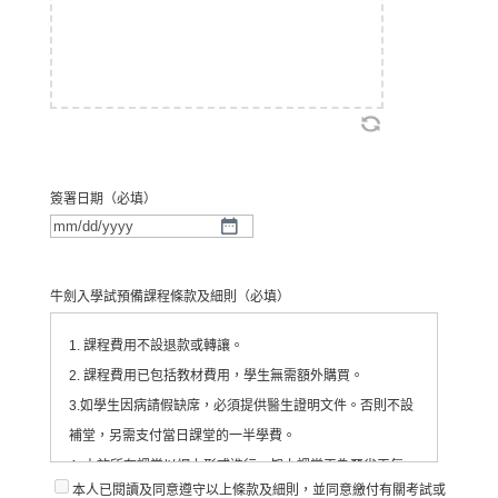
簽署日期
（必填）
月/
日/
牛劍入學試預備課程條款及細則
（必填）
年
1. 課程費用不設退款或轉讓。
2. 課程費用已包括教材費用，學生無需額外購買。
3.如學生因病請假缺席，必須提供醫生證明文件。否則不設
補堂，另需支付當日課堂的一半學費。
4. 由於所有課堂以網上形式進行，如上課當天為惡劣天氣
本人已閱讀及同意遵守以上條款及細則，並同意繳付有關考試或
（即懸掛八號颱風信號或黑色暴雨警告信號），課堂仍會如