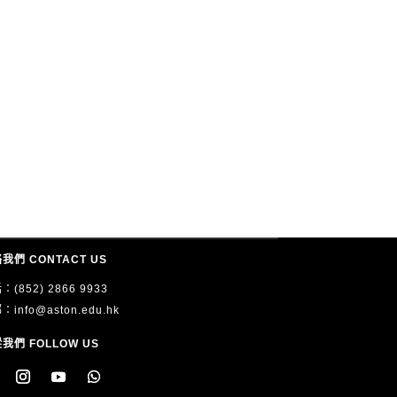
我們 CONTACT US
：(852) 2866 9933
郵：
info@aston.edu.hk
我們 FOLLOW US