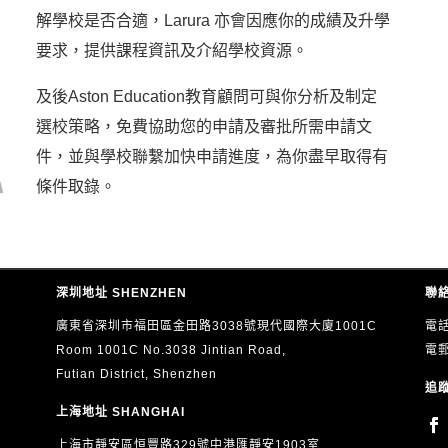
解學校是否合適，Larura 亦會因應你的成績及升學
要求，提供課程資訊及介紹學校資源。
及後Aston Education教育顧問可與你分析及制定
選校策略，免費協助您的申請及審批所需申請文
件，並與學校聯繫加快申請進度，為你盡早取得有
條件取錄。
深圳地址 SHENZHEN
聯絡
廣東省深圳市福田區金田路3038號現代國際大廈1001C
電話
Room 1001C No.3038 Jintian Road,
電
Futian District, Shenzhen
追蹤
上海地址 SHANGHAI
上海市靜安區恒豐路329號中港匯靜安1903室