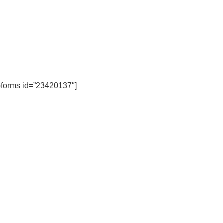
forms id=”23420137″]