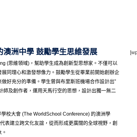
的澳洲中學 鼓勵學生思維發展
[wp
s of Thinking (思維領域)，幫助學生成為創新型思想家。不僅可以
發展同理心和激發想像力。鼓勵學生從畢業前開始創辦企
來做好充分的準備。學生曾與布里斯班機場合作設計出”
設計師及創作者，運用天馬行空的思想，設計出獨一無二
 (The WorldSchool Conference) 的澳洲學
師生代表建立跨文化友誼，從而形成更廣闊的全球視野，創
象。