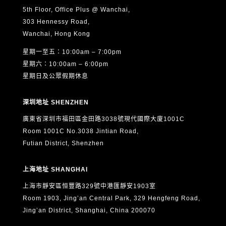
銷同意，而不影響其他用途的合法處理。
5th Floor, Office Plus @ Wanchai,
6. 根據《個人資料（私隱）條例》（香港法例第486章），
303 Hennessy Road,
本人有權要求查閱及更正本人的個人資料。如欲行使上述權
Wanchai, Hong Kong
利，請以書面形式（包括電郵）向 ASTON 提出申請，聯絡
星期一至五：10:00am – 7:00pm
方式如下：
星期六：10:00am – 6:00pm
電郵：
info@aston.edu.hk
星期日及公眾假期休息
本人已閱讀、明白並同意以上全部內容，並確認所提供的個
深圳地址 SHENZHEN
人資料真實、準確及完整。
廣東省深圳市福田區金田路3038號現代國際大廈1001C
Room 1001C No.3038 Jintian Road,
Futian District, Shenzhen
上海地址 SHANGHAI
上海市靜安區恒豐路329號中港匯靜安1903室
Room 1903, Jing’an Central Park, 329 Hengfeng Road,
Jing’an District, Shanghai, China 200070