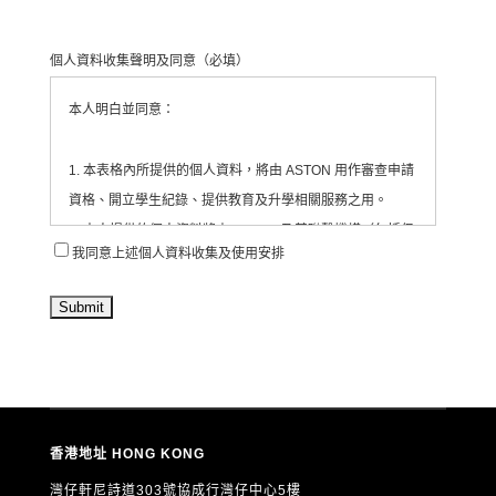
個人資料收集聲明及同意
（必填）
本人明白並同意：
1. 本表格內所提供的個人資料，將由 ASTON 用作審查申請
資格、開立學生紀錄、提供教育及升學相關服務之用。
2. 本人提供的個人資料將由 ASTON 及其聯繫機構（包括但
我同意上述個人資料收集及使用安排
不限於合作教育機構、活動承辦單位等）收集、處理及使
用。
3. ASTON 會將有關資料存放於為每位學生/申請人開設的紀
錄內，並由相關職員依法處理。
4. 本人同意 ASTON 定期透過電郵、電話、短訊或其他方
式，向本人發送有關教育、升學、展覽、活動、課程及服務
的最新資訊（直接促銷用途）。
香港地址 HONG KONG
5. 本人可隨時以書面通知 ASTON 撤回上述第4項的直接促
灣仔軒尼詩道303號協成行灣仔中心5樓