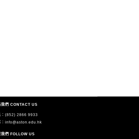
我們 CONTACT US
：(852) 2866 9933
郵：
info@aston.edu.hk
我們 FOLLOW US