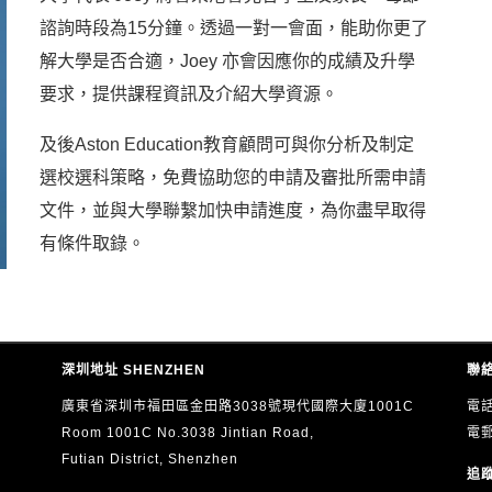
諮詢時段為15分鐘。透過一對一會面，能助你更了
解大學是否合適，Joey 亦會因應你的成績及升學
要求，提供課程資訊及介紹大學資源。
及後Aston Education教育顧問可與你分析及制定
選校選科策略，免費協助您的申請及審批所需申請
文件，並與大學聯繫加快申請進度，為你盡早取得
有條件取錄。
深圳地址 SHENZHEN
聯絡
廣東省深圳市福田區金田路3038號現代國際大廈1001C
電話
Room 1001C No.3038 Jintian Road,
電
Futian District, Shenzhen
追蹤