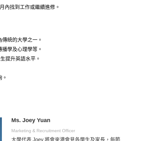
 個月內找到工作或繼續進修。
為傳統的大學之一
。
傳播學及心理學
等。
助學生提升英語水平
。
詢
。
Ms. Joey Yuan
Marketing & Recruitment Officer
大學代表 Joey 將會來港會見各學生及家長，每節