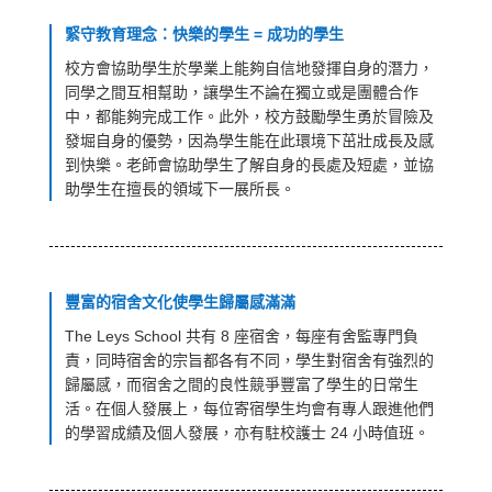
緊守教育理念：快樂的學生 = 成功的學生
校方會協助學生於學業上能夠自信地發揮自身的潛力，
同學之間互相幫助，讓學生不論在獨立或是團體合作
中，都能夠完成工作。此外，校方鼓勵學生勇於冒險及
發堀自身的優勢，因為學生能在此環境下茁壯成長及感
到快樂。老師會協助學生了解自身的長處及短處，並協
助學生在擅長的領域下一展所長。
豐富的宿舍文化使學生歸屬感滿滿
The Leys School 共有 8 座宿舍，每座有舍監專門負
責，同時宿舍的宗旨都各有不同，學生對宿舍有強烈的
歸屬感，而宿舍之間的良性競爭豐富了學生的日常生
活。在個人發展上，每位寄宿學生均會有專人跟進他們
的學習成績及個人發展，亦有駐校護士 24 小時值班。