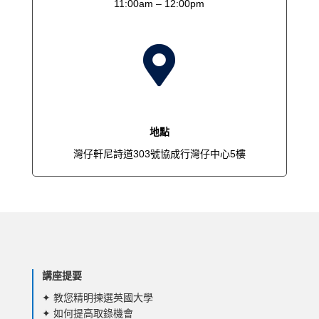
11:00am – 12:00pm

地點
灣仔軒尼詩道303號協成行灣仔中心5樓
講座提要
✦ 教您精明揀選英國大學
✦ 如何提高取錄機會