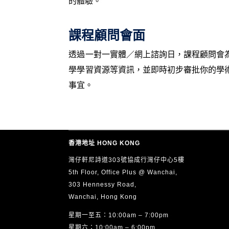
的體驗。
課程顧問會面
透過一對一實體／網上諮詢日，課程顧問會
學學習資源等資訊，並即時初步審批你的學
事宜。
香港地址 HONG KONG
灣仔軒尼詩道303號協成行灣仔中心5樓
5th Floor, Office Plus @ Wanchai,
303 Hennessy Road,
Wanchai, Hong Kong
星期一至五：10:00am – 7:00pm
星期六：10:00am – 6:00pm