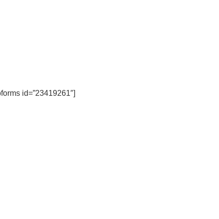
forms id=”23419261″]