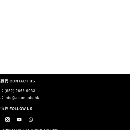
我們 CONTACT US
：(852) 2866 9933
郵：
info@aston.edu.hk
我們 FOLLOW US