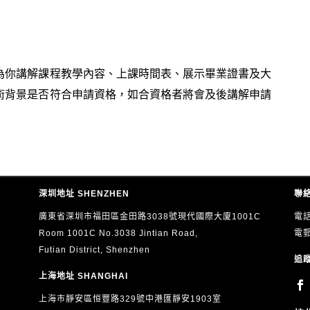
為你講解課程教學內容、上課時間表、展示畢業證書及大
術背景是否符合申請資格，如合資格者將會及後講解申請
深圳地址 SHENZHEN
聯絡
廣東省深圳市福田區金田路3038號現代國際大廈1001C
電話
Room 1001C No.3038 Jintian Road,
電
Futian District, Shenzhen
追蹤
上海地址 SHANGHAI
上海市靜安區恒豐路329號中港匯靜安1903室