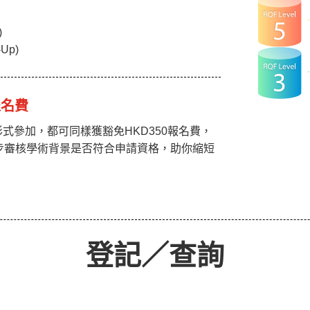
)
-Up)
報名費
式參加，都可同樣獲豁免HKD350報名費，
步審核學術背景是否符合申請資格，助你縮短
登記／查詢