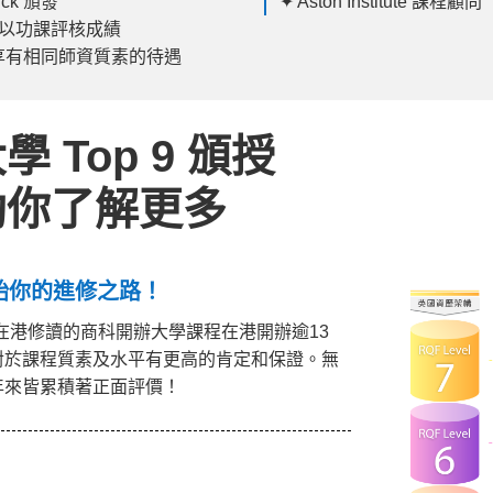
ick 頒發
✦ Aston Institute 課程顧問
要以功課評核成績
享有相同師資質素的待遇
Top 9 頒授
助你了解更多
始你的進修之路！
mingham 在港修讀的商科開辦大學課程在港開辦逾13
ck 監管，對於課程質素及水平有更高的肯定和保證。無
來皆累積著正面評價​！