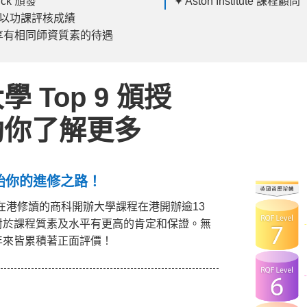
ick 頒發
✦ Aston Institute 課程顧問
要以功課評核成績
享有相同師資質素的待遇
Top 9 頒授
助你了解更多
始你的進修之路！
mingham 在港修讀的商科開辦大學課程在港開辦逾13
ck 監管，對於課程質素及水平有更高的肯定和保證。無
來皆累積著正面評價​！