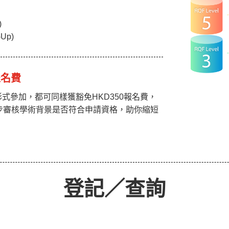
)
-Up)
報名費
式參加，都可同樣獲豁免HKD350報名費，
步審核學術背景是否符合申請資格，助你縮短
登記／查詢