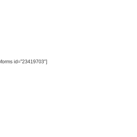
forms id=”23419703″]