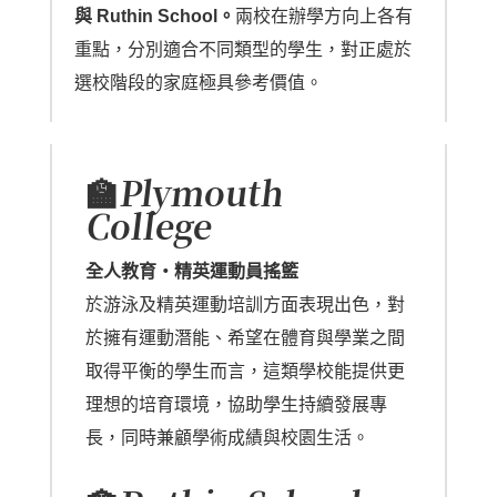
與 Ruthin School。
兩校在辦學方向上各有
重點，分別適合不同類型的學生，對正處於
選校階段的家庭極具參考價值。
🏫Plymouth
College
全人教育・精英運動員搖籃
於游泳及精英運動培訓方面表現出色，對
於擁有運動潛能、希望在體育與學業之間
取得平衡的學生而言，這類學校能提供更
理想的培育環境，協助學生持續發展專
長，同時兼顧學術成績與校園生活。