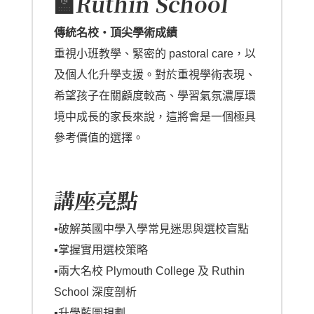
🏫Ruthin School
傳統名校・頂尖學術成績
重視小班教學、緊密的 pastoral care，以
及個人化升學支援。對於重視學術表現、
希望孩子在關顧度較高、學習氣氛濃厚環
境中成長的家長來說，這將會是一個極具
參考價值的選擇。
講座亮點
▪️破解英國中學入學常見迷思與選校盲點
▪️掌握實用選校策略
▪️
兩大名校 Plymouth College 及 Ruthin
School 深度剖析
▪️升學藍圖規劃