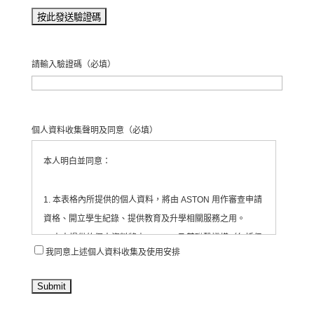
請輸入驗證碼
（必填）
個人資料收集聲明及同意
（必填）
本人明白並同意：
1. 本表格內所提供的個人資料，將由 ASTON 用作審查申請
資格、開立學生紀錄、提供教育及升學相關服務之用。
2. 本人提供的個人資料將由 ASTON 及其聯繫機構（包括但
我同意上述個人資料收集及使用安排
不限於合作教育機構、活動承辦單位等）收集、處理及使
用。
3. ASTON 會將有關資料存放於為每位學生/申請人開設的紀
錄內，並由相關職員依法處理。