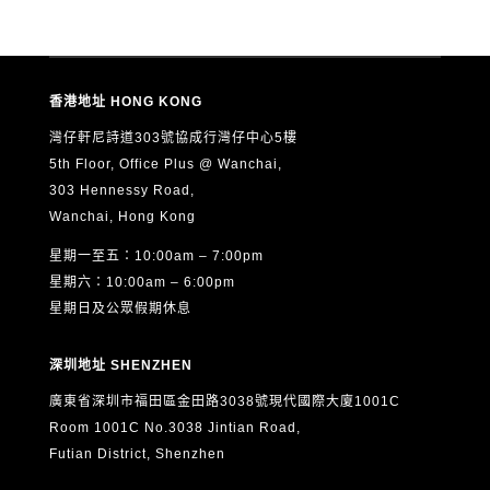
4. 本人同意 ASTON 定期透過電郵、電話、短訊或其他方
式，向本人發送有關教育、升學、展覽、活動、課程及服務
的最新資訊（直接促銷用途）。
香港地址 HONG KONG
5. 本人可隨時以書面通知 ASTON 撤回上述第4項的直接促
灣仔軒尼詩道303號協成行灣仔中心5樓
銷同意，而不影響其他用途的合法處理。
5th Floor, Office Plus @ Wanchai,
6. 根據《個人資料（私隱）條例》（香港法例第486章），
303 Hennessy Road,
本人有權要求查閱及更正本人的個人資料。如欲行使上述權
Wanchai, Hong Kong
利，請以書面形式（包括電郵）向 ASTON 提出申請，聯絡
星期一至五：10:00am – 7:00pm
方式如下：
星期六：10:00am – 6:00pm
電郵：
info@aston.edu.hk
星期日及公眾假期休息
本人已閱讀、明白並同意以上全部內容，並確認所提供的個
深圳地址 SHENZHEN
人資料真實、準確及完整。
廣東省深圳市福田區金田路3038號現代國際大廈1001C
Room 1001C No.3038 Jintian Road,
Futian District, Shenzhen