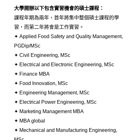
大學開辦以下包含實習機會的碩士課程：
課程年期為兩年，首年將集中整個碩士課程的學
習，而第二年將會是工作實習。
✦
Applied Food Safety and Quality Management,
PGDip/MSc
✦
Civil Engineering, MSc
✦
Electrical and Electronic Engineering, MSc
✦
Finance MBA
✦
Food Innovation, MSc
✦ Engineering Management, MSc
✦ Electrical Power Engineering, MSc
✦ Marketing Management MBA
✦ MBA global
✦ Mechanical and Manufacturing Engineering,
MSc