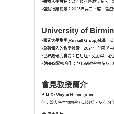
▪︎
醫療人手短缺：
政府預計醫療專業人手
▪︎
強勁行業前景：
2025年第三季度，醫
University of Bir
▪︎
羅素大學集團(Russell Group)成員：
英
▪︎
全英領先的教學質素：
2024年全國學
▪︎
世界級研究實力：
在癌症、免疫學、心
▪︎
與NHS緊密合作：
與15間教學醫院及
會見教授簡介
👩‍🏫
Dr Wayne Heaselgrave
伯明翰大學生物醫學系副教授，擁有24