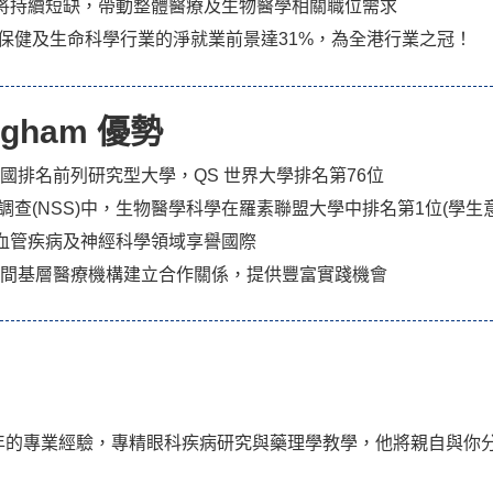
將持續短缺，帶動整體醫療及生物醫學相關職位需求​
療保健及生命科學行業的淨就業前景達31%，為全港行業之冠！​
mingham 優勢
國排名前列研究型大學，QS 世界大學排名第76位
生調查(NSS)中，生物醫學科學在羅素聯盟大學中排名第1位(學生意
血管疾病及神經科學領域享譽國際
50間基層醫療機構建立合作關係，提供豐富實踐機會
年的專業經驗，專精眼科疾病研究與藥理學教學，他將親自與你