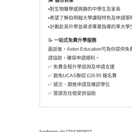
🎓
適合對象
▪︎
對生物醫學感興趣的中學生及家長
▪︎希望了解伯明翰大學課程特色及申請策
▪︎計劃赴英升學並尋求專業指導的準大學
📝
一站式免費升學服務
面談後，Aston Education可為你提
請協助，確保申請順利。
✅ 免費全程升學諮詢及申請支援
✅ 豁免UCAS聯招 £28.95 報名費
✅ 遞交、跟進申請及確認學位
✅ 簽證及住宿安排協助
[wpforms id=”23428080″]