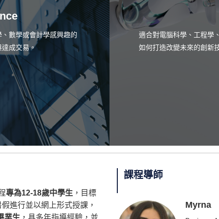
nce
學、數學或會計學感興趣的
適合對電腦科學、工程學、
與達成交易。
如何打造改變未來的創新
課程導師
課程
專為12-18歲中學生
，目標
Myrna
暑假進行並以網上形式授課，
畢業生
，具多年指導經驗，並