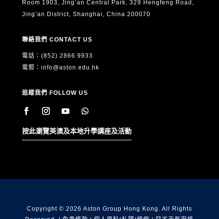
Room 1903, Jing’an Central Park, 329 Hengfeng Road,
Jing’an District, Shanghai, China 200070
聯絡我們 CONTACT US
電話：(852) 2866 9933
電郵：
info@aston.edu.hk
追蹤我們 FOLLOW US
按此瀏覽英澳及本地升學講座及活動
Copyright © 2026 Aston Group Hong Kong. All Rights