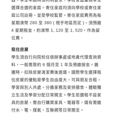
器。學生申請時須列明要求，學校會盡量為學生
選擇合適的家庭。寄住家庭均須向學校或寄住家
庭公司註冊，並受學校監管。寄住家庭費用為每
星期澳幣 280 至 380 ( 視乎地區而定 )，須預繳
4 星期租金，約澳幣 1, 120 至 1, 520，作為留
位費。
租住房屋
學生須自行向院校住宿辦事處或地產代理查詢資
料，一般需簽約 6 個月至 1 年及預繳按金。搬
遷時，扣除房屋清潔費後退還。國際學生選擇租
住房屋的優點是學生自由度大，可與朋友合租，
學習與別人共處、分擔家務及安排膳食，體驗獨
立生活及學習分配日常開支。學生若選租不設家
具的房屋，需自行購買家具、電器等，還有需繳
付水、電、煤氣、互聯網等日常開支。