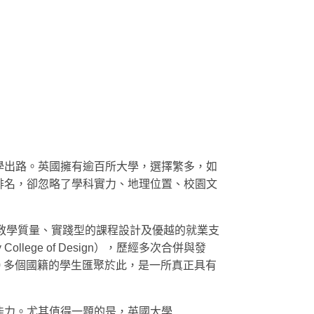
學出路。英國擁有逾百所大學，選擇繁多，如
排名，卻忽略了學科實力、地理位置、校園文
其卓越的教學質量、實踐型的課程設計及優越的就業支
lege of Design），歷經多次合併與發
50 多個國籍的學生匯聚於此，是一所真正具有
能力。尤其值得一題的是，英國大學