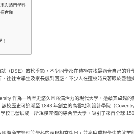
入學要求與熱門學科
條適合你
學！
憑試（DSE）放榜季節，不少同學都在積極尋找最適合自己的升
所，往往令學生及家長感到困惑。不少人在選校時只著眼於整體
University 作為一所歷史悠久且充滿活力的現代大學，憑藉
可追溯至 1843 年創立的高雲地利設計學院（Coventry Col
日，學校已發展成一所規模完備的綜合型大學，吸引了來自全球 1
及國際商業管理等學科的表現相當突出，並高度重視學生的就業