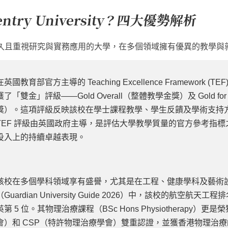
try University？四大優勢解析
y 是一所歷史悠久且重視研究與實務應用的大學，在多個領域擁有優異的
在英國教育部官方主導的 Teaching Excellence Framework (TEF) 2
獲了「雙金」評級——Gold Overall（整體教學金獎）及 Gold for S
獎）。這項評級反映該校在學士課程教學、學生反饋及學術支持
TEF 評級由英國政府主導，是評估大學教學質量的官方參考指
投入上的持續卓越表現。
該校在多個學科領域享有盛譽，尤其是在工程、健康學科及藝術設計
（Guardian University Guide 2026）中，該校的航空
英第 5 位。其物理治療課程（BSc Hons Physiotherapy
會）和 CSP（特許物理治療學會）雙重認證，並獲香港物理治