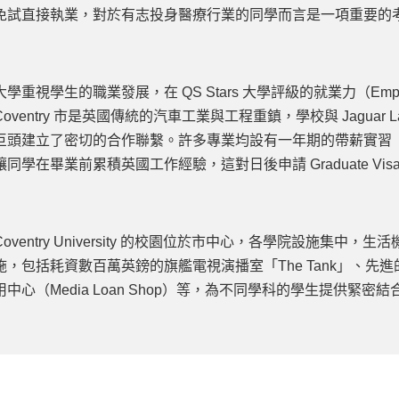
免試直接執業，對於有志投身醫療行業的同學而言是一項重要的
大學重視學生的職業發展，在 QS Stars 大學評級的就業力（Emplo
Coventry 市是英國傳統的汽車工業與工程重鎮，學校與 Jaguar Land
巨頭建立了密切的合作聯繫。許多專業均設有一年期的帶薪實習（Sandwic
讓同學在畢業前累積英國工作經驗，這對日後申請 Graduate Vi
Coventry University 的校園位於市中心，各學院設施集
施，包括耗資數百萬英鎊的旗艦電視演播室「The Tank」、
用中心（Media Loan Shop）等，為不同學科的學生提供緊