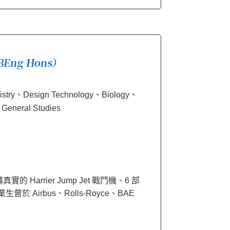
BEng Hons）
try、Design Technology、Biology、
eneral Studies
 Harrier Jump Jet 戰鬥機、6 部
irbus、Rolls-Royce、BAE