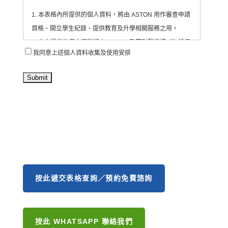
1. 本表格內所提供的個人資料，將由 ASTON 用作審查申請
資格、開立學生紀錄、提供教育及升學相關服務之用。
2. 本人提供的個人資料將由 ASTON 及其聯繫機構（包括但
我同意上述個人資料收集及使用安排
不限於合作教育機構、活動承辦單位等）收集、處理及使
用。
3. ASTON 會將有關資料存放於為每位學生/申請人開設的紀
錄內，並由相關職員依法處理。
4. 本人同意 ASTON 定期透過電郵、電話、短訊或其他方
式，向本人發送有關教育、升學、展覽、活動、課程及服務
的最新資訊（直接促銷用途）。
5. 本人可隨時以書面通知 ASTON 撤回上述第4項的直接促
銷同意，而不影響其他用途的合法處理。
按此遞交表格查詢／預約免費諮詢
6. 根據《個人資料（私隱）條例》（香港法例第486章），
本人有權要求查閱及更正本人的個人資料。如欲行使上述權
利，請以書面形式（包括電郵）向 ASTON 提出申請，聯絡
方式如下：
按此 WHATSAPP 聯絡我們