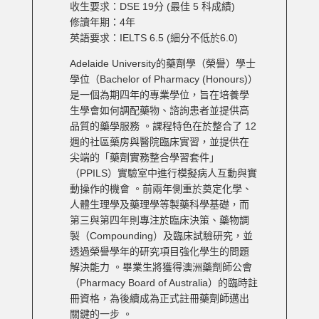
收生要求：DSE 19分 (最佳 5 科成績)
修讀年期：4年
英語要求：IELTS 6.5 (細分不低於6.0)
Adelaide University的藥劑學（榮譽）學士
學位（Bachelor of Pharmacy (Honours)）
是一個為期四年的專業學位，旨在培養學
生學會如何調配藥物、諮詢患者並提供高
品質的藥學服務 。課程特色在於整合了 12
週的社區藥房與醫院臨床實習，並提供在
尖端的「藥劑實務整合學習套件」
（PPILS）實驗室中進行模擬病人互動與實
動操作的機會 。前兩年側重於奠定化學、
人體生理學及藥理學等製藥科學基礎，而
第三與第四年則專注於臨床決策、藥物調
製（Compounding）及臨床試驗研究，並
透過榮譽學年的研究項目強化學生的問題
解決能力 。畢業生將獲得澳洲藥劑師公會
（Pharmacy Board of Australia）的臨時註
冊資格，為後續成為正式註冊藥劑師邁出
關鍵的一步 。