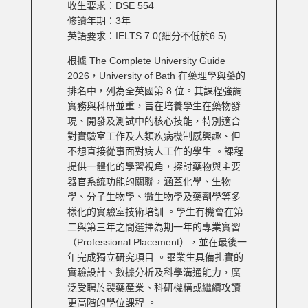
收生要求：DSE 554
修讀年期：3年
英語要求：IELTS 7.0(細分不低於6.5)
根據 The Complete University Guide
2026，University of Bath
在藥理學與藥的
排名中，列為全英國第 8 位。其課程強調
實務與科研並重，旨在培養學生在藥物發
現、開發及測試中的核心技能，特別適合
對實驗室工作及人類疾病機制感興趣、但
不想直接從事面對病人工作的學生 。課程
提供一體化的學習視角，探討藥物與主要
器官系統功能的關聯，涵蓋化學、生物
學、分子生物學、微生物學及藥劑學等多
樣化的實驗室技術培訓 。學生有機會在第
二與第三年之間選擇為期一年的專業實習
（Professional Placement），並在最後一
年完成獨立研究項目 。畢業生具備扎實的
實驗設計、數據分析及科學溝通能力，廣
泛受聘於製藥產業、科研機構或繼續攻讀
更高階的學位課程 。