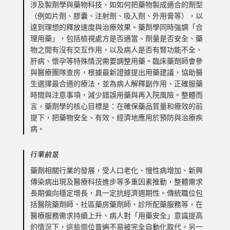
涉及製劑學與藥物科技，如如何把藥物製成適合的劑型
（例如片劑、膠囊、注射劑、吸入劑、外用膏等），以
達到理想的釋放速度與治療效果。藥劑學同時強調「合
理用藥」，包括檢視處方是否適當、劑量是否安全、藥
物之間有沒有交互作用，以及病人是否有腎功能不全、
肝病、懷孕等特殊情況需要調整用藥。臨床藥劑師會參
與醫療團隊查房，根據最新證據提出用藥建議，協助醫
生選擇最合適的療法，並為病人解釋副作用、正確服藥
時間與注意事項，減少錯誤用藥與再入院風險。整體而
言，藥劑學的核心目標是：在確保藥品質量和療效的前
提下，把藥物安全、有效、經濟地應用於預防與治療疾
病。
行業前景
藥劑相關行業的發展，受人口老化、慢性病增加、新興
傳染病出現及醫療科技進步等多重因素推動，整體需求
長期偏向穩定增長，具一定抗經濟週期性。傳統職位包
括醫院藥劑師、社區藥房藥劑師、診所配藥服務等，在
醫療服務需求持續上升、病人對「用藥安全」意識提高
的情況下，這些崗位普遍不易被完全自動化取代。另一