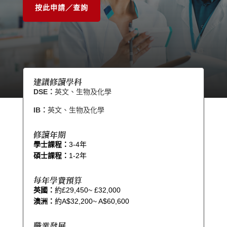
按此申請／查詢
建議修讀學科
DSE：
英文、生物及化學
IB：
英文、生物及化學​
修讀年期
學士課程：
3-4年
碩士課程：
1-2年
每年學費預算
英國：
約£29,450~ £32,000
澳洲：
約A$32,200~ A$60,600
職業發展