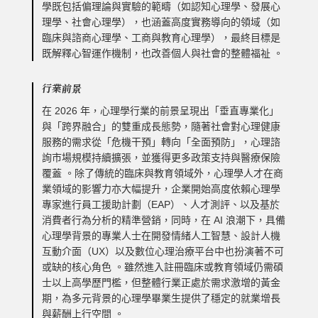
學既包括偏理論與實驗的範疇（如認知心理學、發展心
理學、社會心理學），也涵蓋高度實務導向的領域（如
臨床與諮商心理學、工商與教育心理學），最終目標是
既解釋心智運作機制，也改善個人與社會的整體福祉 。
行業前景
在 2026 年，心理學行業的前景呈現出「垂直專業化」
與「跨界融合」的雙重成長態勢，隨著社會對心理健康
服務的需求從「危機干預」轉向「全面預防」，心理諮
詢市場規模持續擴張，並獲得更多政策支持與醫療保險
覆蓋 。除了傳統的臨床與教育領域外，心理學人才在商
業領域的影響力亦大幅提升，企業開始高度依賴心理學
專家進行員工援助計劃（EAP）、人才測評、以及基於
消費者行為分析的精準營銷，同時，在 AI 浪潮下，具備
心理學背景的專業人士在開發情緒人工智慧、設計人機
互動介面（UX）以及數位心理治療平台中也扮演著不可
或缺的核心角色 。雖然進入註冊臨床或教育領域仍需碩
士以上高學歷門檻，但整體行業正處於需求激增的黃金
期，為多元背景的心理學畢業生提供了穩定的就業增長
與薪酬上行空間 。