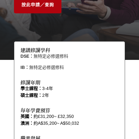
按此申請／查詢
建議修讀學科
DSE：
無特定必修選修科
IB：
無特定必修選修科
修讀年期
學士課程：
3-4年
碩士課程：
2年
每年學費預算
英國：
約£31,200~ £32,350
澳洲：
約A$35,200~ A$50,032
職業發展