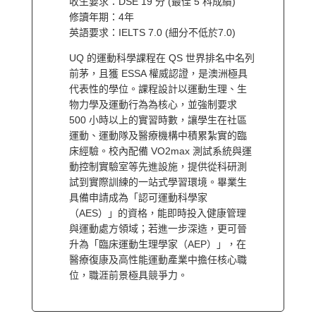
收生要求：DSE 19 分 (最佳 5 科成績)
修讀年期：4年
英語要求：IELTS 7.0 (細分不低於7.0)
UQ 的運動科學課程在 QS 世界排名中名列
前茅，且獲 ESSA 權威認證，是澳洲極具
代表性的學位。課程設計以運動生理、生
物力學及運動行為為核心，並強制要求
500 小時以上的實習時數，讓學生在社區
運動、運動隊及醫療機構中積累紮實的臨
床經驗。校內配備 VO2max 測試系統與運
動控制實驗室等先進設施，提供從科研測
試到實際訓練的一站式學習環境。畢業生
具備申請成為「認可運動科學家
（AES）」的資格，能即時投入健康管理
與運動處方領域；若進一步深造，更可晉
升為「臨床運動生理學家（AEP）」，在
醫療復康及高性能運動產業中擔任核心職
位，職涯前景極具競爭力。