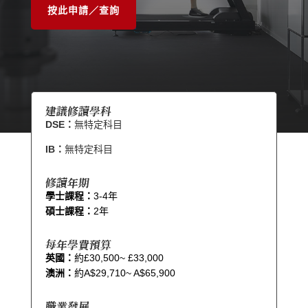
按此申請／查詢
建議修讀學科
DSE：
無特定科目
IB：
無特定科目
修讀年期
學士課程：
3-4年
碩士課程：
2年
每年學費預算
英國：
約£30,500~ £33,000
澳洲：
約A$29,710~ A$65,900
職業發展