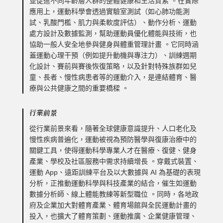
並促進不同年齡層人群的整體健康和生活質素 。在實際
應用上，運動科學會透過實驗室測試（如心肺功能測
試、乳酸門檻、肌力與柔軟度評估）、動作分析、運動
處方設計及數據監測，幫助運動員優化體能與技術，也
協助一般人安全地參與健身與體重管理計畫 。它同時涵
蓋運動心理干預（例如提升動機與專注力）、訓練週期
化設計、賽前與賽後恢復策略，以及針對特殊族群如兒
童、長者、慢性病患者等的運動介入，是連結體育、醫
療與公共健康之間的重要橋樑 。
行業前景
從行業前景來看，隨著全球健康意識提升、人口老化及
慢性疾病普遍化，運動被視為預防醫學與復康治療中的
關鍵工具，使得運動科學專業人才在醫療、復健、健身
產業、學校及社區服務中需求持續增長 。穿戴式裝置、
運動 App、遠距訓練平台及以大數據與 AI 為基礎的表現
分析，正推動運動科學與科技產業的結合，催生如運動
數據分析師、線上體能教練等新型職位 。同時，各地政
府及企業加大對體育產業、體育場館與全民運動計畫的
投入，也擴大了體育策劃、運動推廣、企業健康管理、