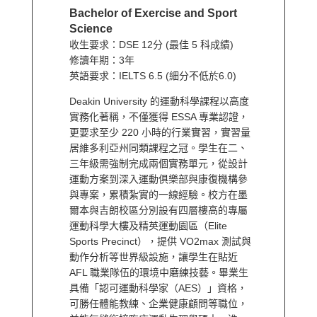
Bachelor of Exercise and Sport
Science
收生要求：DSE 12分 (最佳 5 科成績)
修讀年期：3年
英語要求：IELTS 6.5 (細分不低於6.0)
Deakin University 的運動科學課程以高度
實務化著稱，不僅獲得 ESSA 專業認證，
更要求至少 220 小時的行業實習，實習量
居維多利亞州同類課程之冠。學生在二、
三年級需強制完成兩個實務單元，從設計
運動方案到深入運動俱樂部與康復機構參
與專案，累積紮實的一線經驗。校方在墨
爾本與吉朗校區分別設有四層樓高的專屬
運動科學大樓及精英運動園區（Elite
Sports Precinct），提供 VO2max 測試與
動作分析等世界級設施，讓學生在貼近
AFL 職業隊伍的環境中磨練技藝。畢業生
具備「認可運動科學家（AES）」資格，
可勝任體能教練、企業健康顧問等職位，