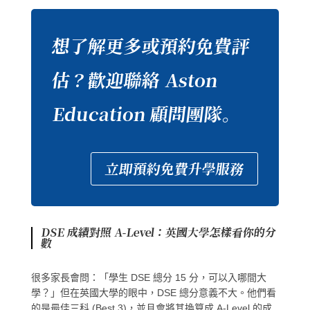
想了解更多或預約免費評
估？歡迎聯絡 Aston
Education 顧問團隊。
立即預約免費升學服務
DSE 成績對照 A-Level：英國大學怎樣看你的分
數
很多家長會問：「學生 DSE 總分 15 分，可以入哪間大
學？」但在英國大學的眼中，DSE 總分意義不大。他們看
的是
最佳三科 (Best 3)
，並且會將其換算成 A-Level 的成