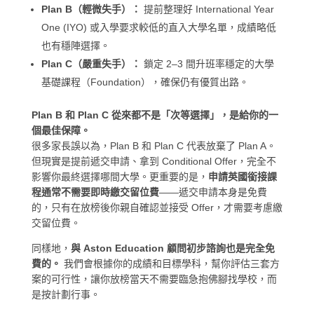
Plan B（輕微失手）：
提前整理好 International Year
One (IYO) 或入學要求較低的直入大學名單，成績略低
也有穩陣選擇。
Plan C（嚴重失手）：
鎖定 2–3 間升班率穩定的大學
基礎課程（Foundation），確保仍有優質出路。
Plan B 和 Plan C 從來都不是「次等選擇」，是給你的一
個最佳保障。
很多家長誤以為，Plan B 和 Plan C 代表放棄了 Plan A。
但現實是提前遞交申請、拿到 Conditional Offer，完全不
影響你最終選擇哪間大學。更重要的是，
申請英國銜接課
程通常不需要即時繳交留位費
——遞交申請本身是免費
的，只有在放榜後你親自確認並接受 Offer，才需要考慮繳
交留位費。
同樣地，
與 Aston Education 顧問初步諮詢也是完全免
費的。
我們會根據你的成績和目標學科，幫你評估三套方
案的可行性，讓你放榜當天不需要臨急抱佛腳找學校，而
是按計劃行事。