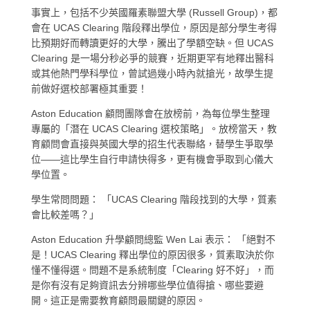
事實上，包括不少英國羅素聯盟大學 (Russell Group)，都
會在 UCAS Clearing 階段釋出學位，原因是部分學生考得
比預期好而轉讀更好的大學，騰出了學額空缺。但 UCAS
Clearing 是一場分秒必爭的競賽，近期更罕有地釋出醫科
或其他熱門學科學位，曾試過幾小時內就搶光，故學生提
前做好選校部署極其重要！
Aston Education 顧問團隊會在放榜前，為每位學生整理
專屬的「潛在 UCAS Clearing 選校策略」。放榜當天，教
育顧問會直接與英國大學的招生代表聯絡，替學生爭取學
位——這比學生自行申請快得多，更有機會爭取到心儀大
學位置。
學生常問問題： 「UCAS Clearing 階段找到的大學，質素
會比較差嗎？」
Aston Education 升學顧問總監 Wen Lai 表示： 「絕對不
是！UCAS Clearing 釋出學位的原因很多，質素取決於你
懂不懂得選。問題不是系統制度「Clearing 好不好」，而
是你有沒有足夠資訊去分辨哪些學位值得搶、哪些要避
開。這正是需要教育顧問最關鍵的原因。