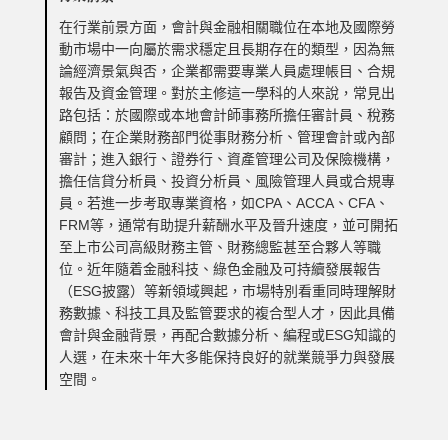
在行業前景方面，會計與金融相關職位在本地及國際勞
動市場中一向屬於需求穩定且長期存在的類型，因為無
論經濟景氣與否，企業都需要專業人員處理帳目、合規
報告及資金管理。對於主修這一學科的人來說，常見出
路包括：於國際或本地會計師事務所擔任審計員、稅務
顧問；在企業財務部門從事財務分析、管理會計或內部
審計；進入銀行、證券行、資產管理公司及保險機構，
擔任信貸分析員、投資分析員、風險管理人員或合規專
員。若進一步考取專業資格，如CPA、ACCA、CFA、
FRM等，通常有助提升薪酬水平及晉升速度，並可開拓
至上市公司高級財務主管、財務總監甚至合夥人等職
位。近年隨着金融科技、綠色金融及可持續發展報告
（ESG披露）等新領域興起，市場特別看重同時理解財
務數據、科技工具及監管要求的複合型人才，因此具備
會計與金融背景，再配合數據分析、編程或ESG知識的
人選，在未來十年大多能保持良好的就業競爭力與發展
空間。