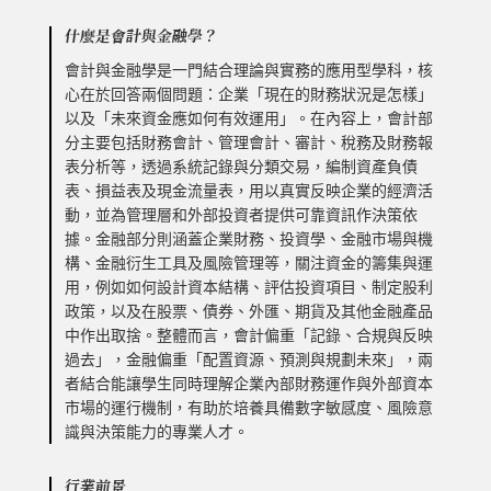
什麼是會計與金融學？
會計與金融學是一門結合理論與實務的應用型學科，核
心在於回答兩個問題：企業「現在的財務狀況是怎樣」
以及「未來資金應如何有效運用」。在內容上，會計部
分主要包括財務會計、管理會計、審計、稅務及財務報
表分析等，透過系統記錄與分類交易，編制資產負債
表、損益表及現金流量表，用以真實反映企業的經濟活
動，並為管理層和外部投資者提供可靠資訊作決策依
據。金融部分則涵蓋企業財務、投資學、金融市場與機
構、金融衍生工具及風險管理等，關注資金的籌集與運
用，例如如何設計資本結構、評估投資項目、制定股利
政策，以及在股票、債券、外匯、期貨及其他金融產品
中作出取捨。整體而言，會計偏重「記錄、合規與反映
過去」，金融偏重「配置資源、預測與規劃未來」，兩
者結合能讓學生同時理解企業內部財務運作與外部資本
市場的運行機制，有助於培養具備數字敏感度、風險意
識與決策能力的專業人才。
行業前景