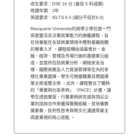
收生要求：DSE 16 分 (最佳 5 科成績)
修讀年期：3年
英語要求：IELTS 6.5 (細分不低於6.0)
Macquarie University的商學士學位是一門
高度靈活且注重就業能力的旗艦課程，旨
在培養能在全球商業環境中應對複雜挑戰
的專業人才 。課程結構由涵蓋會計、金
融、經濟、管理及市場行銷的基礎單元組
成，並提供包括商業分析、網絡安全治
理、國際商務及人力資源管理等在內的多
樣化專業選擇，學生可根據職業目標選擇
單主修或雙主修 。此外，課程整合了獨特
的「專業與社區參與」（PACE）計畫，讓
學生透過實習、行業案例研究或與頂尖企
業的諮詢合作來獲得實務經驗，並培養數
據素養、批判性思考與跨文化溝通等雇主
高度重視的核心技能 。