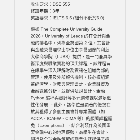
收生要求：DSE 555
修讀年期：3年
英語要求：IELTS 6.5 (細分不低於6.0)
根據 The Complete University Guide
2026，University of Leeds 的在會計與金
融的排名中，列為全英國第 2 位。其會計
與金融榮譽理學士學位由享譽國際的利茲
大學商學院（LUBS）提供，是一門兼具學
術深度與職業實務的頂尖課程 。該課程旨
在讓學生深入理解財務資訊在組織內部的
管理、使用及外部報告機制，核心模組涵
蓋經濟學、財務與管理會計、企業融資及
金融數據分析，並提供法規會計、金融
Python 編程與審計等多元選修課以滿足個
性化發展 。此外，該學位最顯著的優勢在
於其獲得了多個主要會計專業團體（如
ACCA、ICAEW、CIMA 等）的顯著課程豁
免（Exemptions），結合利茲作為英國重
要金融中心的地理優勢，為學生在會計、
銀行及全球金融領域的職業生涯提供了極