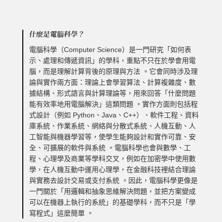
什麼是電腦科學？
電腦科學（Computer Science）是一門研究「如何表
示、處理和傳遞資訊」的學科，重點不只在於學會用電
腦，而是理解計算背後的原理與方法 。它會同時涉及理
論與實作兩方面：理論上會學習算法、計算複雜度、數
據結構、形式語言與計算理論等，用來回答「什麼問題
能有效率地用電腦解決」這類問題 。實作方面則包括程
式設計（例如 Python、Java、C++）、軟件工程、資料
庫系統、作業系統、網絡與分散式系統、人機互動、人
工智能與機器學習等，使學生能夠設計和實作可靠、安
全、可擴展的軟件與系統 。電腦科學也會與數學、工
程、心理學及商業等學科交叉，例如在加密學中使用數
學，在人機互動中運用心理學，在金融科技裡結合理論
與實務去設計交易或支付系統 。因此，電腦科學更像是
一門關於「用邏輯和抽象思維解決問題，並把方案變成
可以在機器上執行的系統」的基礎學科，而不只是「學
寫程式」這麼簡單 。