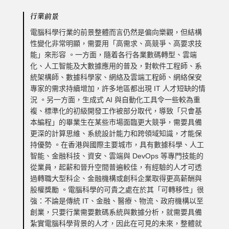
行業前景
電腦科學行業的前景整體而言仍然是偏向樂觀，但結構
性變化非常明顯，需要用「高需求、高競爭、高要求技
能」來形容 。一方面，隨着各行各業數碼轉型、雲端
化、人工智能及大數據應用的普及，對軟件工程師、系
統架構師、數據科學家、網絡及雲端工程師、網絡保安
專家的需求持續增加，許多地區都出現 IT 人才短缺的情
況 。另一方面，生成式 AI 與自動化工具令一些較為重
複、標準化的初級開發工作被部分取代，導致「只會基
本編程」的畢業生在某些市場面臨更大競爭，需要具備
更深的計算思維、系統設計能力和跨領域知識，才能保
持優勢 。在香港與國際主要城市，具有數據科學、人工
智能、金融科技、資安、雲端與 DevOps 等專門技能的
從業員，起薪和晉升空間普遍較佳，有經驗的人才可透
過轉職大型科企、金融機構或創科企業取得更高薪酬與
股權獎勵 。電腦科學的可貴之處在於其「可轉移性」很
強：不論是傳統 IT、金融、醫療、物流、政府機構以至
創業，只要行業需要數碼系統與數據分析，就需要具備
紮實電腦科學背景的人才，因此在可見的未來，整體就