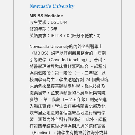
Newcastle University
MB BS Medicine
收生要求：DSE 544
修讀年期：5年
英語要求：IELTS 7.0 (細分不低於7.0)
Newcastle University的內外全科醫學士
（MB BS）課程以其創新且整合的「病例
引導教學（Case-led teaching）」著稱，
將醫學理論與臨床實踐緊密結合 。課程分
為兩個階段：第一階段（一、二年級）以
校園學習為主，學生透過探討 24 個典型臨
床病例來掌握基礎醫學科學、臨床技能及
職業操守，並安排頻繁的基層醫療與醫院
參訪 。第二階段（三至五年級）則完全進
入臨床實踐，學生會在英格蘭東北部及北
坎布里亞地區的各個臨床基地進行輪轉學
習，涵蓋內外全科各個領域 。此外，課程
在第四年結束後提供為期八週的選修實習
（Elective），讓學生有機會前往海外或其