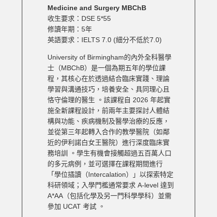
Medicine and Surgery MBChB
收生要求：DSE 5*55
修讀年期：5年
英語要求：IELTS 7.0 (細分不低於7.0)
University of Birmingham的內外全科醫學
士（MBChB）是一個為期五年的學位課
程，其核心在於透過結合臨床實踐、理論
學習與溝通技巧，培養安全、具同理心且
恪守倫理的醫生 。該課程自 2026 年起實
施全新課程設計，前兩年主要探討人體結
構與功能、疾病機制及醫學治療的反應，
並從第三年起轉入合作的教學醫院（如鄰
近的伊利諾白女王醫院）進行深度臨床實
務培訓 。學生有機會接觸超過五百萬人口
的多元病例，並可選擇在課程期間進行
「學位插讀（Intercalation）」以探索特定
科研領域；入學門檻通常要求 A-level 達到
A*AA（包括化學及另一門科學學科）並需
參加 UCAT 考試 。