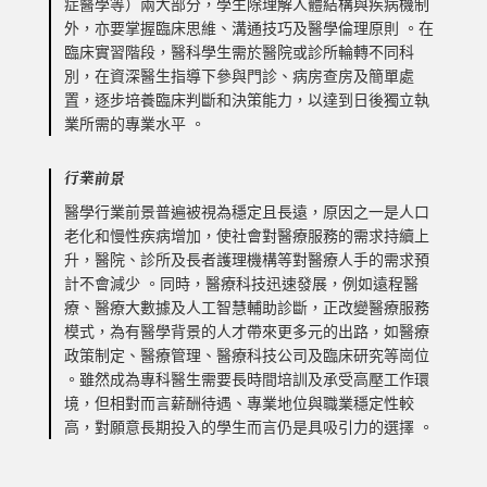
症醫學等）兩大部分，學生除理解人體結構與疾病機制
外，亦要掌握臨床思維、溝通技巧及醫學倫理原則 。在
臨床實習階段，醫科學生需於醫院或診所輪轉不同科
別，在資深醫生指導下參與門診、病房查房及簡單處
置，逐步培養臨床判斷和決策能力，以達到日後獨立執
業所需的專業水平 。
行業前景
醫學行業前景普遍被視為穩定且長遠，原因之一是人口
老化和慢性疾病增加，使社會對醫療服務的需求持續上
升，醫院、診所及長者護理機構等對醫療人手的需求預
計不會減少 。同時，醫療科技迅速發展，例如遠程醫
療、醫療大數據及人工智慧輔助診斷，正改變醫療服務
模式，為有醫學背景的人才帶來更多元的出路，如醫療
政策制定、醫療管理、醫療科技公司及臨床研究等崗位
。雖然成為專科醫生需要長時間培訓及承受高壓工作環
境，但相對而言薪酬待遇、專業地位與職業穩定性較
高，對願意長期投入的學生而言仍是具吸引力的選擇 。