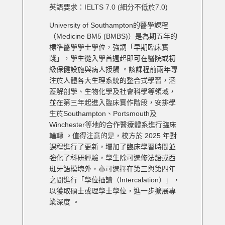
英語要求：IELTS 7.0 (細分不低於7.0)
University of Southampton的醫學課程
（Medicine BM5 (BMBS)）是為期五年的
標準醫學學士學位，強調「早期臨床實
踐」，學生從入學首週起即可在醫院或初
級保健設施與病人接觸 。該課程前兩年專
注於人體各大生理系統的整合式學習，涵
蓋解剖學、生物化學及社會科學等領域，
並在第三年起進入臨床實作階段，安排學
生於Southampton、Portsmouth及
Winchester等地的合作醫療體系進行臨床
輪轉 。值得注意的是，校方於 2025 年對
課程進行了更新，增加了臨床學習時間並
強化了科研經驗，學生除可選修法語或西
班牙語模塊外，亦可選擇在第三與第四年
之間進行「學位插讀（Intercalation）」，
以獲取碩士或理學士學位，進一步擴展專
業深度 。