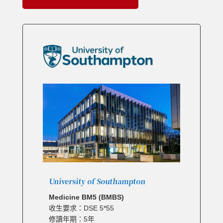
University of Southampton
Medicine BM5 (BMBS)
收生要求：DSE 5*55
修讀年期：5年