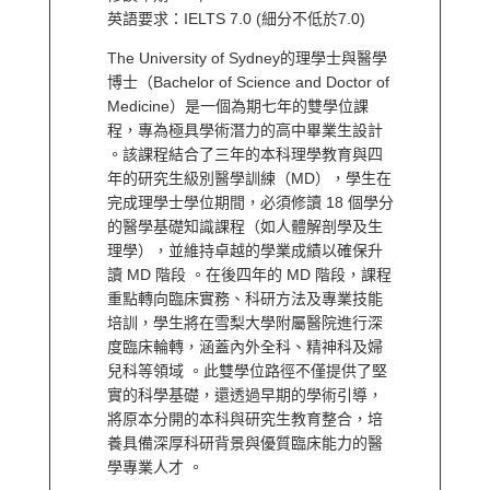
英語要求：IELTS 7.0 (細分不低於7.0)
The University of Sydney的理學士與醫學
博士（Bachelor of Science and Doctor of
Medicine）是一個為期七年的雙學位課
程，專為極具學術潛力的高中畢業生設計
。該課程結合了三年的本科理學教育與四
年的研究生級別醫學訓練（MD），學生在
完成理學士學位期間，必須修讀 18 個學分
的醫學基礎知識課程（如人體解剖學及生
理學），並維持卓越的學業成績以確保升
讀 MD 階段 。在後四年的 MD 階段，課程
重點轉向臨床實務、科研方法及專業技能
培訓，學生將在雪梨大學附屬醫院進行深
度臨床輪轉，涵蓋內外全科、精神科及婦
兒科等領域 。此雙學位路徑不僅提供了堅
實的科學基礎，還透過早期的學術引導，
將原本分開的本科與研究生教育整合，培
養具備深厚科研背景與優質臨床能力的醫
學專業人才 。