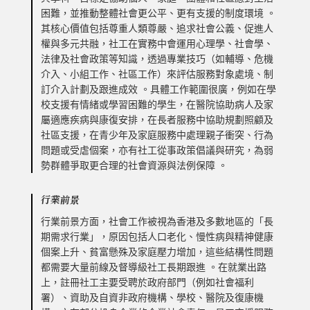
困難，並推動整體社會更公平、更有支援的制度環境 。
其核心價值包括尊重人類尊嚴、追求社會公義、促進人
權與多元共融，社工在實務中會運用心理學、社會學、
法律及社會政策等知識，透過專業技巧（如輔導、危機
介入、小組工作、社區工作）來評估服務對象處境、制
訂介入計劃及跟進成效 。具體工作範圍很廣，例如在學
校支援有情緒或學習困難的學生，在醫院協助病人及家
屬適應疾病與康復安排，在長者服務中協助規劃照顧及
社區支援，在青少年及家庭服務中處理親子衝突、行為
問題或受虐個案，亦有社工從事政策倡議與研究，為弱
勢群體爭取更合理的社會資源與法例保障 。
行業前景
行業前景方面，社會工作被視為香港及多數地區的「長
期需求行業」，原因包括人口老化、慢性病與精神健康
個案上升、貧富懸殊及家庭壓力增加，這些結構性問題
都需要大量前線及督導級社工長期跟進 。在就業出路
上，註冊社工主要受聘於政府部門（例如社會福利
署）、資助及自資非政府機構、學校、醫院及復康機