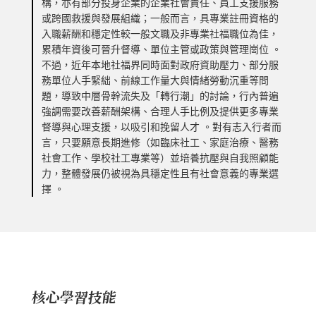
構，亦有部分投身企業的企業社會責任、員工支援服務
或跨國救援與發展組織；一般而言，具專業註冊資格的
入職薪酬和穩定性較一般文職及非專業社福職位為佳，
累積年資後可晉升督導、單位主管或政策與管理崗位 。
不過，近年本地社福界同時面對政府資助壓力、部分服
務單位人手緊絀、前線工作量大與情緒勞動沉重等問
題，導致中層骨幹流失及「轉行潮」的討論，行內普遍
強調需要改善薪酬架構、合理人手比例及提供更多專業
督導與心理支援，以吸引和挽留人才 。對有志入行者而
言，只要願意長期進修（如臨床社工、家庭治療、醫務
社會工作、學校社工專業等）並培養抗壓與自我照顧能
力，整體發展仍被視為具穩定性且有社會意義的專業選
擇 。
核心學習技能