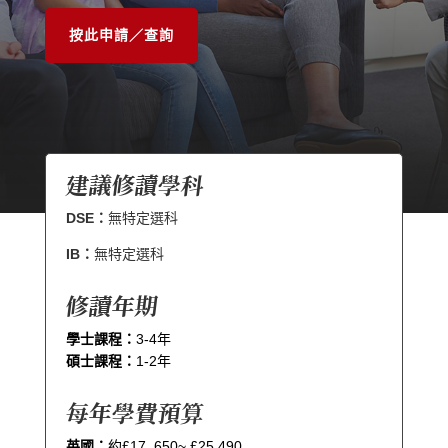
按此申請／查詢
建議修讀學科
DSE：
無特定選科
IB：
無特定選科
修讀年期
學士課程：
3-4年
碩士課程：
1-2年
每年學費預算
英國：
約£17.,650~ £25,490