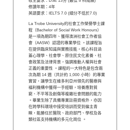
收生要求：DSE 13分 (最佳 5 科成績)
修讀年期：4年
英語要求：IELTS 7.0 (細分不低於7.0)
La Trobe University的社會工作榮譽學士課
程（Bachelor of Social Work Honours）
是一項為期四年、獲得澳洲社會工作者協
會（AASW）認證的專業學位 。該課程旨
在提供臨床知識與實務技能，核心科目涵
蓋心理學、社會學、原住民文化素養、社
會政策及法律背景，強調推動人權與社會
正義的重要性 。課程的一大特色是包含兩
次為期 14 週（共計約 1,000 小時）的專業
實習，讓學生在維多利亞州領先的醫療與
福利機構中獲得一手經驗，培養應對貧
窮、不平等及創傷等複雜社會問題的能力
。畢業生除了具備專業註冊資格外，亦因
在跨學科環境中接受培訓而受到僱主青
睞，能勝任於醫院、政府部門、學校及各
類社區支持機構的多元化崗位 。