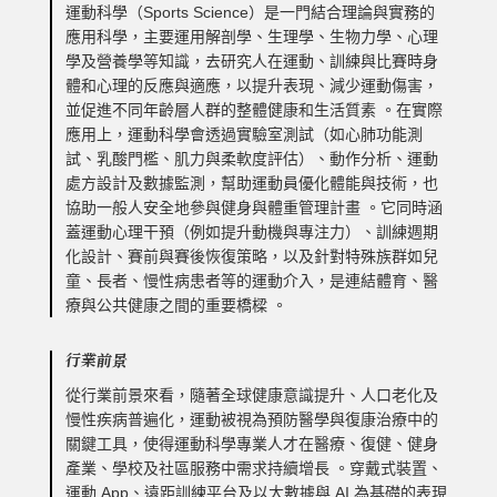
運動科學（Sports Science）是一門結合理論與實務的
應用科學，主要運用解剖學、生理學、生物力學、心理
學及營養學等知識，去研究人在運動、訓練與比賽時身
體和心理的反應與適應，以提升表現、減少運動傷害，
並促進不同年齡層人群的整體健康和生活質素 。在實際
應用上，運動科學會透過實驗室測試（如心肺功能測
試、乳酸門檻、肌力與柔軟度評估）、動作分析、運動
處方設計及數據監測，幫助運動員優化體能與技術，也
協助一般人安全地參與健身與體重管理計畫 。它同時涵
蓋運動心理干預（例如提升動機與專注力）、訓練週期
化設計、賽前與賽後恢復策略，以及針對特殊族群如兒
童、長者、慢性病患者等的運動介入，是連結體育、醫
療與公共健康之間的重要橋樑 。
行業前景
從行業前景來看，隨著全球健康意識提升、人口老化及
慢性疾病普遍化，運動被視為預防醫學與復康治療中的
關鍵工具，使得運動科學專業人才在醫療、復健、健身
產業、學校及社區服務中需求持續增長 。穿戴式裝置、
運動 App、遠距訓練平台及以大數據與 AI 為基礎的表現