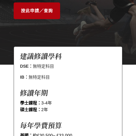
按此申請／查詢
建議修讀學科
DSE：
無特定科目
IB：
無特定科目
修讀年期
學士課程：
3-4年
碩士課程：
2年
每年學費預算
英國：
約£30,500~ £33,000