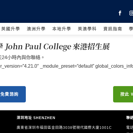
英國升學
澳洲升學
本地升學
英澳學科
資訊指南
hn Paul College 來港招生展
24小時內與你聯絡。
_version=”4.21.0″ _module_preset=”default” global_colors_info
約免費諮詢
按此 
深圳地址 SHENZHEN
聯絡
廣東省深圳市福田區金田路3038號現代國際大廈1001C
電話