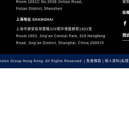
Room 1001C No.3038 Jintian Road,
電
Futian District, Shenzhen
追蹤
上海地址 SHANGHAI
上海市靜安區恒豐路329號中港匯靜安1903室
按
Room 1903, Jing’an Central Park, 329 Hengfeng
Road, Jing’an District, Shanghai, China 200070
Aston Group Hong Kong. All Rights Reserved. |
免責條款
|
個人資料(私隱