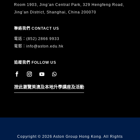
Room 1903, Jing’an Central Park, 329 Hengfeng Road,
Jing’an District, Shanghai, China 200070
聯絡我們 CONTACT US
電話：(852) 2866 9933
電郵：
info@aston.edu.hk
追蹤我們 FOLLOW US
按此瀏覽英澳及本地升學講座及活動
Copyright © 2026 Aston Group Hong Kong. All Rights