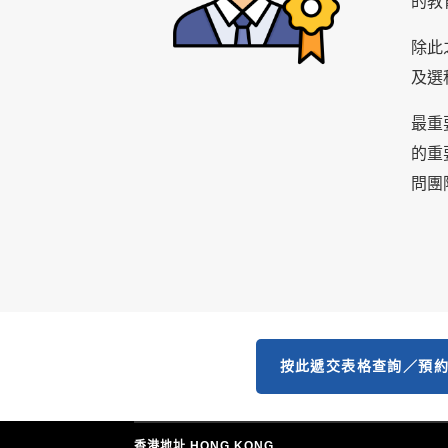
的教
除此
及選
最重
的重
問團
按此遞交表格查詢／預
香港地址 HONG KONG