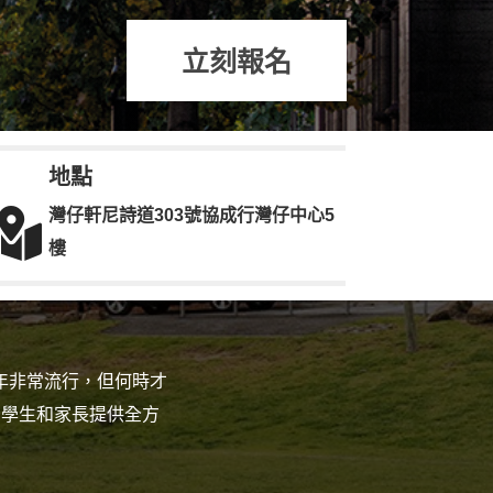
立刻報名
地點

灣仔軒尼詩道303號協成行灣仔中心5
樓
年非常流行，但何時才
將為學生和家長提供全方