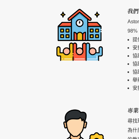
我們
As
98
提
安
協
協
協
舉
安
專業
尋找
為什