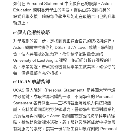
如何在 Personal Statement 中突顯自己的優勢。Aston
Education 深明香港學生的需要，提供由選校到抵英的一
站式升學支援，確保每位學生都能走在最適合自己的升學
軌道上。
✅個人化選校策略
升學規劃的第一步，是找到真正適合自己的院校與課程。
Aston 顧問會根據你的 DSE / IB / A-Level 成績、學科組
合、個人興趣及家庭預算，為你精準配對最合適的
University of East Anglia 課程，並詳細分析各課程的排
名、專業認證、帶薪實習機會及畢業生就業率，確保你的
每一個選擇都有充分根據。
✅UCAS 申請指導
UCAS 個人陳述（Personal Statement）是英國大學申請
中最關鍵、亦最容易出錯的一環。不同學科的 Personal
Statement 各有側重——工程科著重解難能力與技術熱
誠，商科著重國際視野與領導力，醫療學科著重對職業的
真實理解與同理心。Aston 顧問擁有豐富的跨學科申請經
驗，將協助你從課外活動、義工服務及學術成就中提煉最
有說服力的素材，撰寫一份令招生官印象深刻的 Personal