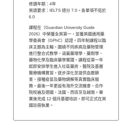
修讀年期：4年
英語要求：IELTS 總分 7.0，各單項不低於
6.0
課程在（Guardian University Guide
2026）中榮獲全英第一，並獲英國通用藥
學委員會（GPhC）認證。四年制課程以臨
床主題為主軸，圍繞不同疾病及藥物管理
進行整合式教學，涵蓋藥理學、藥劑學、
藥物化學及臨床藥學實踐。課程從第一年
起即安排學生進入社區藥房、醫院及基層
醫療機構實習，逐步深化至提供血壓篩
查、接種疫苗及藥物調解等真實臨床服
務。最後一年更設有海外交流機會，合作
院校遍及德國、法國、西班牙及越南。畢
業後完成 12 個月基礎培訓，即可正式在英
國註冊執業。