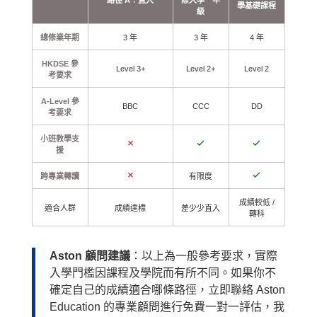
學基礎課程
級
總修業年期
3 年
3 年
4 年
HKDSE 參
Level 3+
Level 2+
Level 2
考要求
A-Level 參
BBC
CCC
DD
考要求
小班教學支
U
C
C
援
n
h
h
c
e
e
h
c
c
U
C
跨專業轉讀
有限度
e
k
k
n
h
c
e
e
c
e
k
d
d
h
c
e
成績較低 /
適合人群
成績達標
差少少直入
e
k
d
轉科
c
e
k
d
e
d
Aston 顧問建議
：以上為一般參考要求，實際
入學門檻因課程及學院而有所不同。如果你不
確定自己的成績適合哪條路徑，立即聯絡 Aston
Education 的專業顧問進行免費一對一評估，我