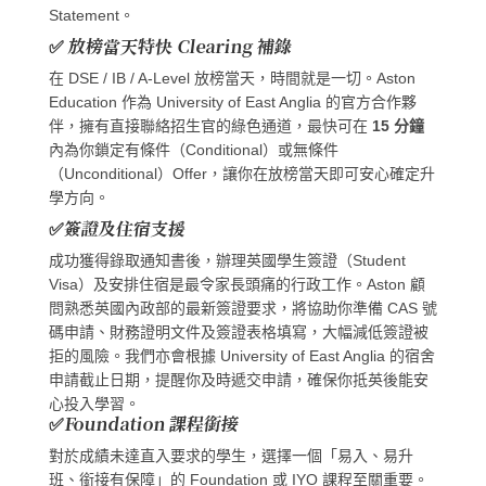
Statement。
✅ 放榜當天特快 Clearing 補錄
在 DSE / IB / A-Level 放榜當天，時間就是一切。Aston
Education 作為 University of East Anglia 的官方合作夥
伴，擁有直接聯絡招生官的綠色通道，最快可在
15 分鐘
內為你鎖定有條件（Conditional）或無條件
（Unconditional）Offer，讓你在放榜當天即可安心確定升
學方向。
✅簽證及住宿支援
成功獲得錄取通知書後，辦理英國學生簽證（Student
Visa）及安排住宿是最令家長頭痛的行政工作。Aston 顧
問熟悉英國內政部的最新簽證要求，將協助你準備 CAS 號
碼申請、財務證明文件及簽證表格填寫，大幅減低簽證被
拒的風險。我們亦會根據 University of East Anglia 的宿舍
申請截止日期，提醒你及時遞交申請，確保你抵英後能安
心投入學習。
✅Foundation 課程銜接
對於成績未達直入要求的學生，選擇一個「易入、易升
班、銜接有保障」的 Foundation 或 IYO 課程至關重要。