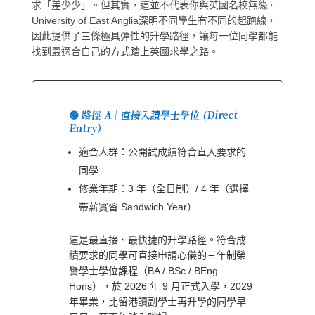
求「差少少」。但其實，這並不代表你與英國名校無緣。
University of East Anglia深明不同學生有不同的起跑線，
因此提供了三條極具彈性的升學路徑，讓每一位同學都能
找到最適合自己的方式踏上英國求學之路。
🟢 路徑 A｜直接入讀學士學位 (Direct
Entry)
適合人群：公開試成績符合直入要求的
同學
修業年期：3 年（全日制）/ 4 年（選擇
帶薪實習 Sandwich Year）
這是最直接、最快捷的升學路徑。符合成
績要求的同學可直接申請心儀的三年制榮
譽學士學位課程（BA / BSc / BEng
Hons），於 2026 年 9 月正式入學，2029
年畢業，比留港讀副學士再升學的同學早