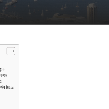
博士
校經驗
2
的轉科經歷