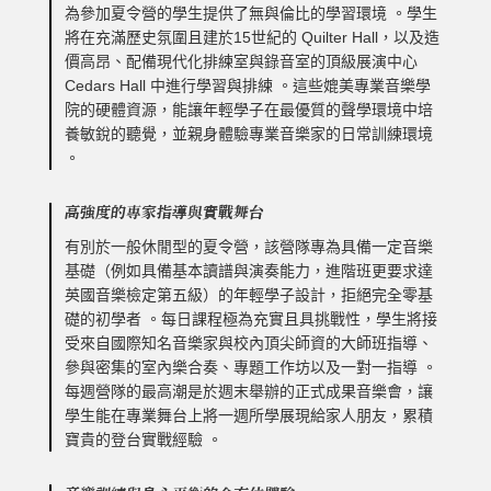
為參加夏令營的學生提供了無與倫比的學習環境 。學生
將在充滿歷史氛圍且建於15世紀的 Quilter Hall，以及造
價高昂、配備現代化排練室與錄音室的頂級展演中心
Cedars Hall 中進行學習與排練 。這些媲美專業音樂學
院的硬體資源，能讓年輕學子在最優質的聲學環境中培
養敏銳的聽覺，並親身體驗專業音樂家的日常訓練環境
。
高強度的專家指導與實戰舞台
有別於一般休閒型的夏令營，該營隊專為具備一定音樂
基礎（例如具備基本讀譜與演奏能力，進階班更要求達
英國音樂檢定第五級）的年輕學子設計，拒絕完全零基
礎的初學者 。每日課程極為充實且具挑戰性，學生將接
受來自國際知名音樂家與校內頂尖師資的大師班指導、
參與密集的室內樂合奏、專題工作坊以及一對一指導 。
每週營隊的最高潮是於週末舉辦的正式成果音樂會，讓
學生能在專業舞台上將一週所學展現給家人朋友，累積
寶貴的登台實戰經驗 。