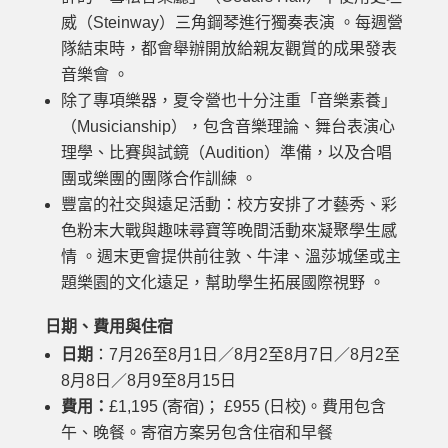
威（Steinway）三角鋼琴進行獨奏表演 。每週營
隊結束時，都會舉辦開放給親友觀賞的成果發表
音樂會 。
除了專項樂器，夏令營也十分注重「音樂素養」
（Musicianship），包含音樂理論、舞台表演心
理學、比賽與試鏡（Audition）準備，以及合唱
團或樂團的團隊合作訓練 。
豐富的社交與遠足活動：校方安排了才藝秀、彩
色粉末大戰與趣味尋寶等晚間活動來凝聚學生感
情 。週末更會提供前往敦、牛津、溫莎城堡或主
題樂園的文化遠足，幫助學生拓展國際視野 。
日期、費用與住宿
日期
：7月26至8月1日／8月2至8月7日／8月2至
8月8日／8月9至8月15日
費用：
£1,195 (寄宿)； £955 (日校)。費用包含
午、晚餐。寄宿方案另包含住宿和早餐